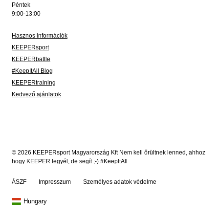
Péntek
9:00-13:00
Hasznos információk
KEEPERsport
KEEPERbattle
#KeepItAll Blog
KEEPERtraining
Kedvező ajánlatok
© 2026 KEEPERsport Magyarország Kft Nem kell őrültnek lenned, ahhoz
hogy KEEPER legyél, de segít ;-) #KeepItAll
ÁSZF
Impresszum
Személyes adatok védelme
Hungary