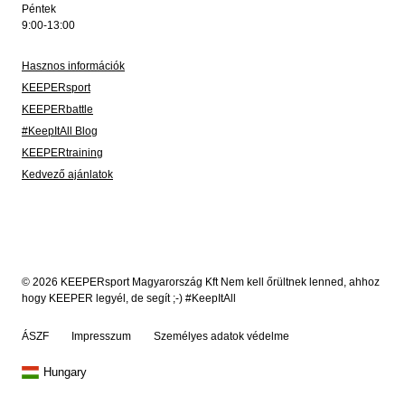
Péntek
9:00-13:00
Hasznos információk
KEEPERsport
KEEPERbattle
#KeepItAll Blog
KEEPERtraining
Kedvező ajánlatok
© 2026 KEEPERsport Magyarország Kft Nem kell őrültnek lenned, ahhoz
hogy KEEPER legyél, de segít ;-) #KeepItAll
ÁSZF
Impresszum
Személyes adatok védelme
Hungary