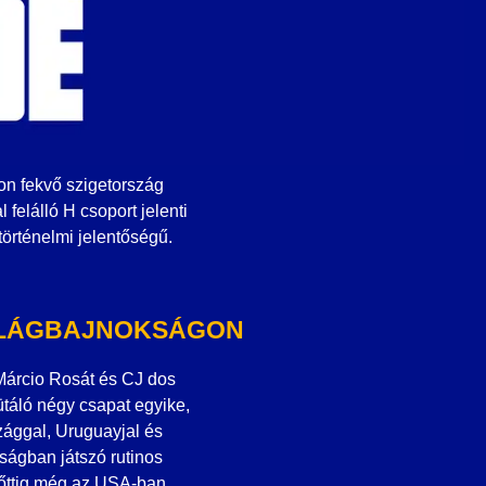
on fekvő szigetország
 felálló H csoport jelenti
örténelmi jelentőségű.
VILÁGBAJNOKSÁGON
Márcio Rosát és CJ dos
ütáló négy csapat egyike,
zággal, Uruguayjal és
ságban játszó rutinos
előttig még az USA-ban