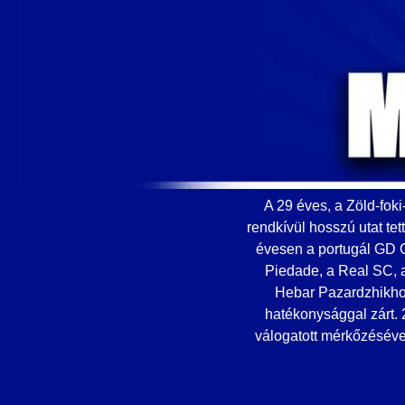
A 29 éves, a Zöld-foki
rendkívül hosszú utat te
évesen a portugál GD C
Piedade, a Real SC, a
Hebar Pazardzhikhoz
hatékonysággal zárt. 
válogatott mérkőzésével