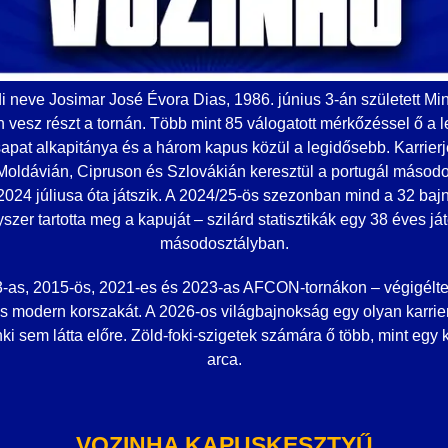
i neve Josimar José Évora Dias, 1986. június 3-án született M
 vesz részt a tornán. Több mint 85 válogatott mérkőzéssel ő a l
apat alkapitánya és a három kapus közül a legidősebb. Karrierj
 Moldávián, Cipruson és Szlovákián keresztül a portugál másod
2024 júliusa óta játszik. A 2024/25-ös szezonban mind a 32 ba
yszer tartotta meg a kapuját – szilárd statisztikák egy 38 éves já
másodosztályban.
13-as, 2015-ös, 2021-es és 2023-as AFCON-tornákon – végigélte
ás modern korszakát. A 2026-os világbajnokság egy olyan karri
nki sem látta előre. Zöld-foki-szigetek számára ő több, mint egy
arca.
VOZINHA KAPUSKESZTYŰ