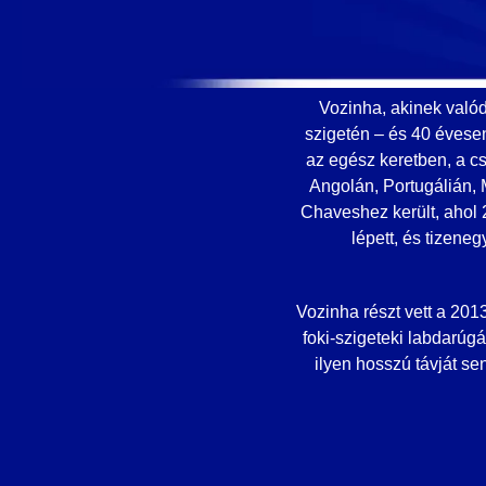
Vozinha, akinek valód
szigetén – és 40 évesen
az egész keretben, a cs
Angolán, Portugálián,
Chaveshez került, ahol 
lépett, és tizeneg
Vozinha részt vett a 20
foki-szigeteki labdarúg
ilyen hosszú távját se