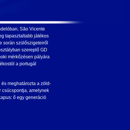
indelóban, São Vicente
eg tapasztaltabb játékos
e során szülőszigeteiről
osztályban szereplő GD
jnoki mérkőzésen pályára
tékostól a portugál
 és meghatározta a zöld-
er csúcspontja, amelynek
 kapus: ő egy generáció