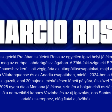
-szigeteki Praiában született Rosa az egyetlen igazi helyi játék
tt meg az európai labdarúgás világában. A Zöld-foki-szigeteki EP
haveshez került, ott végigjárta az utánpótláscsapatokat, majd 
 Vilafranquense és az Anadia csapatában, mielőtt 2024-ben a 
 igazolt, ahol 20 bajnoki mérkőzésen lépett pályára, és közel 
2025 nyara óta a Montana játékosa, szintén a bolgár első osztál
 ő a nemzetközi kapocs Vozinha és az új igazolás, dos Santos k
tartalék szerephez, elég fiatal a jövőhöz.