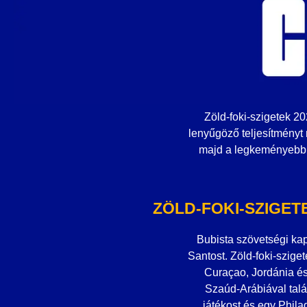
Zöld-foki-szigetek 2
lenyűgöző teljesítményt n
majd a legkeményebb p
ZÖLD-FOKI-SZIGE
Bubista szövetségi ka
Santost. Zöld-foki-szige
Curaçao, Jordánia és
Szaúd-Arábiával talá
játékost és egy Phila