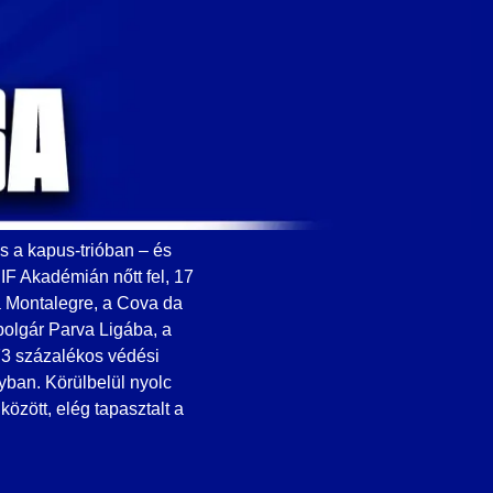
os a kapus-trióban – és
IF Akadémián nőtt fel, 17
a Montalegre, a Cova da
bolgár Parva Ligába, a
73 százalékos védési
yban. Körülbelül nyolc
özött, elég tapasztalt a