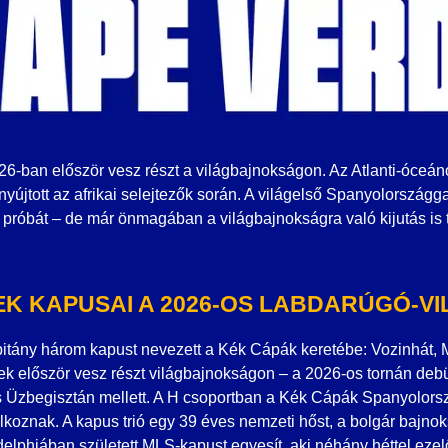
026-ban először vesz részt a világbajnokságon. Az Atlanti-óceán
yújtott az afrikai selejtezők során. A világelső Spanyolországgal
róbát – de már önmagában a világbajnokságra való kijutás is t
TEK KAPUSAI A 2026-OS LABDARÚGÓ-
pitány három kapust nevezett a Kék Cápák keretébe: Vozinhát, 
tek először vesz részt világbajnokságon – a 2026-os tornán deb
 Üzbegisztán mellett. A H csoportban a Kék Cápák Spanyolors
lkoznak. A kapus trió egy 39 éves nemzeti hőst, a bolgár bajnok
delphiában született MLS-kapust egyesít, aki néhány héttel ez