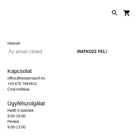
Hírlevél
Kapcsolat
office@keepersport.hu
+43 676 7664611
Chat indítása
Ügyfélszolgálat
Hétfő-Csütörtök
9:00-16:00
Péntek
9:00-13:00