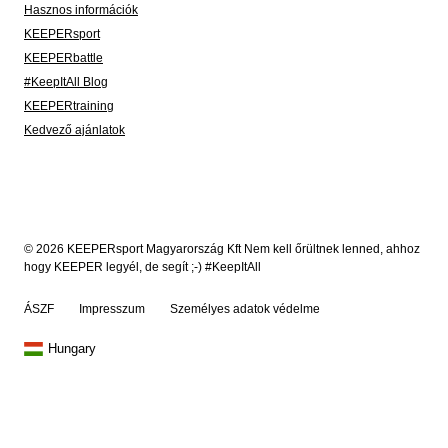
Hasznos információk
KEEPERsport
KEEPERbattle
#KeepItAll Blog
KEEPERtraining
Kedvező ajánlatok
© 2026 KEEPERsport Magyarország Kft Nem kell őrültnek lenned, ahhoz
hogy KEEPER legyél, de segít ;-) #KeepItAll
ÁSZF
Impresszum
Személyes adatok védelme
Hungary