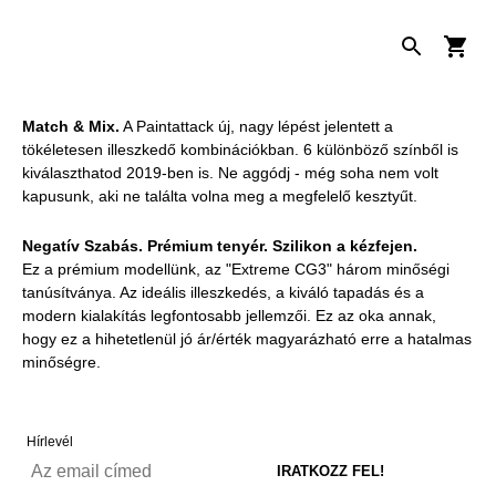
Match & Mix.
A Paintattack új, nagy lépést jelentett a
tökéletesen illeszkedő kombinációkban. 6 különböző színből is
kiválaszthatod 2019-ben is. Ne aggódj - még soha nem volt
kapusunk, aki ne találta volna meg a megfelelő kesztyűt.
Negatív Szabás. Prémium tenyér. Szilikon a kézfejen.
Ez a prémium modellünk, az "Extreme CG3" három minőségi
tanúsítványa. Az ideális illeszkedés, a kiváló tapadás és a
modern kialakítás legfontosabb jellemzői. Ez az oka annak,
hogy ez a hihetetlenül jó ár/érték magyarázható erre a hatalmas
minőségre.
Hírlevél