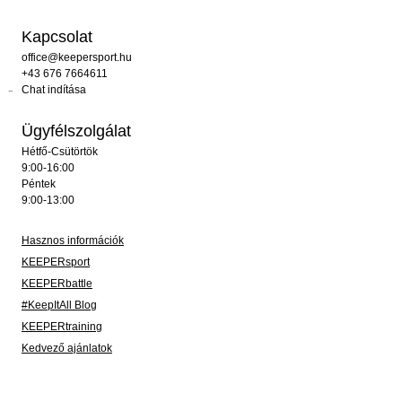
Kapcsolat
office@keepersport.hu
+43 676 7664611
Chat indítása
Ügyfélszolgálat
Hétfő-Csütörtök
9:00-16:00
Péntek
9:00-13:00
Hasznos információk
KEEPERsport
KEEPERbattle
#KeepItAll Blog
KEEPERtraining
Kedvező ajánlatok