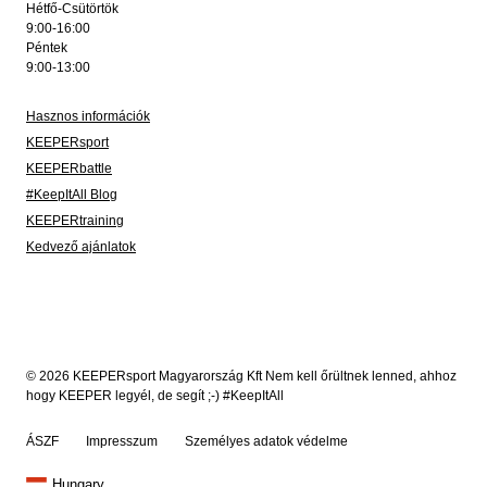
Hétfő-Csütörtök
9:00-16:00
Péntek
9:00-13:00
Hasznos információk
KEEPERsport
KEEPERbattle
#KeepItAll Blog
KEEPERtraining
Kedvező ajánlatok
© 2026 KEEPERsport Magyarország Kft Nem kell őrültnek lenned, ahhoz
hogy KEEPER legyél, de segít ;-) #KeepItAll
ÁSZF
Impresszum
Személyes adatok védelme
Hungary