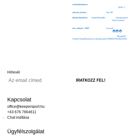
Hírlevél
Kapcsolat
office@keepersport.hu
+43 676 7664611
Chat indítása
Ügyfélszolgálat