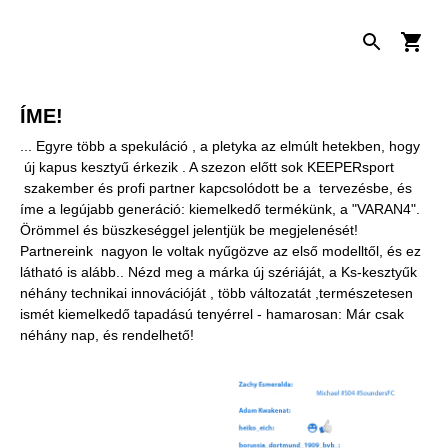
ÍME!
... Egyre több a spekuláció , a pletyka az elmúlt hetekben, hogy
új kapus kesztyű érkezik . A szezon előtt sok KEEPERsport
szakember és profi partner kapcsolódott be a tervezésbe, és
íme a legújabb generáció: kiemelkedő termékünk, a "VARAN4".
Örömmel és büszkeséggel jelentjük be megjelenését!
Partnereink nagyon le voltak nyűgözve az első modelltől, és ez
látható is alább.. Nézd meg a márka új szériáját, a Ks-kesztyűk
néhány technikai innovációját , több változatát ,természetesen
ismét kiemelkedő tapadású tenyérrel - hamarosan: Már csak
néhány nap, és rendelhető!