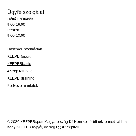
Ügyfélszolgálat
Hétfő-Csütörtök
9:00-16:00
Péntek
9:00-13:00
Hasznos információk
KEEPERsport
KEEPERbattle
#KeepItAll Blog
KEEPERtraining
Kedvező ajánlatok
© 2026 KEEPERsport Magyarország Kft Nem kell őrültnek lenned, ahhoz
hogy KEEPER legyél, de segít ;-) #KeepItAll