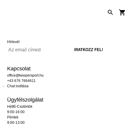
Hírlevél
Kapcsolat
office@keepersport.hu
+43 676 7664611
Chat indítása
Ügyfélszolgálat
Hétfő-Csütörtök
9:00-16:00
Péntek
9:00-13:00