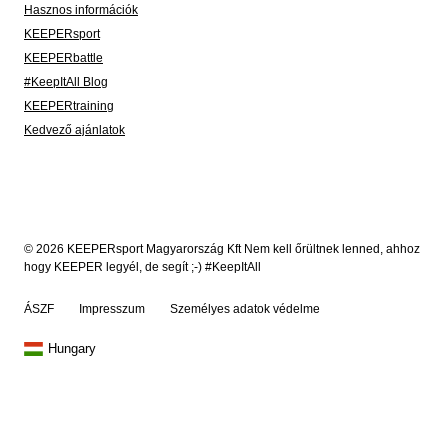
Hasznos információk
KEEPERsport
KEEPERbattle
#KeepItAll Blog
KEEPERtraining
Kedvező ajánlatok
© 2026 KEEPERsport Magyarország Kft Nem kell őrültnek lenned, ahhoz
hogy KEEPER legyél, de segít ;-) #KeepItAll
ÁSZF
Impresszum
Személyes adatok védelme
Hungary