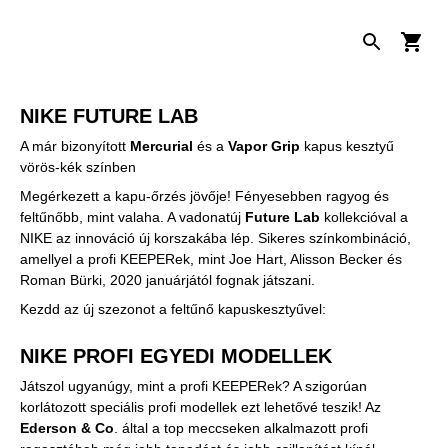
NIKE FUTURE LAB
A már bizonyított
Mercurial
és a
Vapor Grip
kapus kesztyű
vörös-kék színben
Megérkezett a kapu-őrzés jövője! Fényesebben ragyog és
feltűnőbb, mint valaha. A vadonatúj
Future Lab
kollekcióval a
NIKE az innováció új korszakába lép. Sikeres színkombináció,
amellyel a profi KEEPERek, mint Joe Hart, Alisson Becker és
Roman Bürki, 2020 januárjától fognak játszani.
Kezdd az új szezonot a feltűnő kapuskesztyűvel:
NIKE PROFI EGYEDI MODELLEK
Játszol ugyanúgy, mint a profi KEEPERek? A szigorúan
korlátozott speciális profi modellek ezt lehetővé teszik! Az
Ederson & Co
. által a top meccseken alkalmazott profi