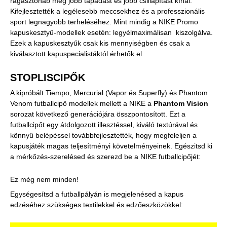
ragasztóhab még jobb tapadást és jobb csillapítást kínál.
Kifejlesztették a legélesebb meccsekhez és a professzionális
sport legnagyobb terheléséhez. Mint mindig a NIKE Promo
kapuskesztyű-modellek esetén: legyélmaximálisan kiszolgálva.
Ezek a kapuskesztyűk csak kis mennyiségben és csak a
kiválasztott kapuspecialistáktól érhetők el.
STOPLISCIPŐK
A kipróbált Tiempo, Mercurial (Vapor és Superfly) és Phantom
Venom futballcipő modellek mellett a NIKE a
Phantom Vision
sorozat következő generációjára összpontosított. Ezt a
futballcipőt egy átdolgozott illesztéssel, kiváló textúrával és
könnyű belépéssel továbbfejlesztették, hogy megfeleljen a
kapusjáték magas teljesítményi követelményeinek. Egészitsd ki
a mérkőzés-szerelésed és szerezd be a NIKE futballcipőjét:
Ez még nem minden!
Egységesítsd a futballpályán is megjelenésed a kapus
edzéséhez szükséges textilekkel és edzőeszközökkel: