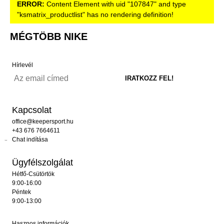
ERROR:
Content Element with uid "107847" and type
"ksmatrix_productlist" has no rendering definition!
MÉGTÖBB NIKE
Hírlevél
Kapcsolat
office@keepersport.hu
+43 676 7664611
Chat indítása
Ügyfélszolgálat
Hétfő-Csütörtök
9:00-16:00
Péntek
9:00-13:00
Hasznos információk