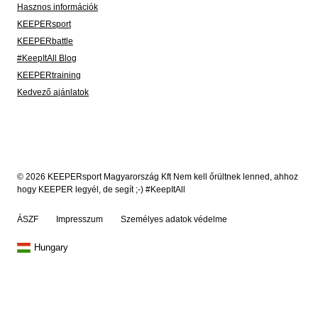
Hasznos információk
KEEPERsport
KEEPERbattle
#KeepItAll Blog
KEEPERtraining
Kedvező ajánlatok
© 2026 KEEPERsport Magyarország Kft Nem kell őrültnek lenned, ahhoz
hogy KEEPER legyél, de segít ;-) #KeepItAll
ÁSZF
Impresszum
Személyes adatok védelme
Hungary