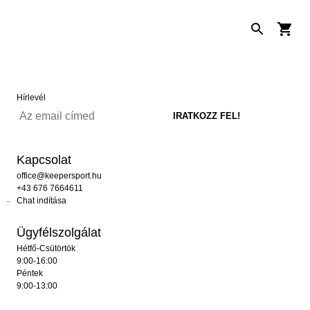
Hírlevél
Kapcsolat
office@keepersport.hu
+43 676 7664611
Chat indítása
Ügyfélszolgálat
Hétfő-Csütörtök
9:00-16:00
Péntek
9:00-13:00