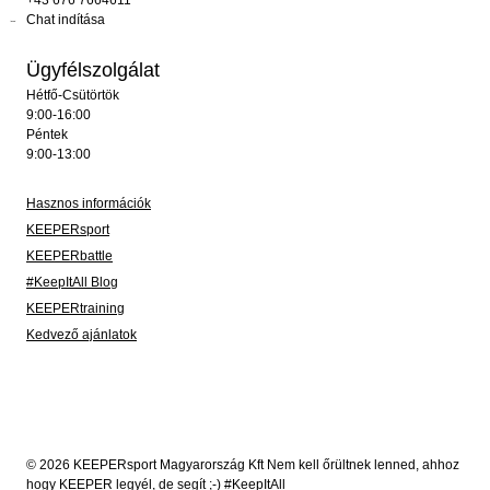
+43 676 7664611
Chat indítása
Ügyfélszolgálat
Hétfő-Csütörtök
9:00-16:00
Péntek
9:00-13:00
Hasznos információk
KEEPERsport
KEEPERbattle
#KeepItAll Blog
KEEPERtraining
Kedvező ajánlatok
© 2026 KEEPERsport Magyarország Kft Nem kell őrültnek lenned, ahhoz
hogy KEEPER legyél, de segít ;-) #KeepItAll