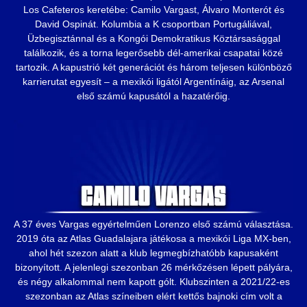
Los Cafeteros keretébe: Camilo Vargast, Álvaro Monterót és
David Ospinát. Kolumbia a K csoportban Portugáliával,
Üzbegisztánnal és a Kongói Demokratikus Köztársasággal
találkozik, és a torna legerősebb dél-amerikai csapatai közé
tartozik. A kapustrió két generációt és három teljesen különböző
karrierutat egyesít – a mexikói ligától Argentínáig, az Arsenal
első számú kapusától a hazatérőig.
A 37 éves Vargas egyértelműen Lorenzo első számú választása.
2019 óta az Atlas Guadalajara játékosa a mexikói Liga MX-ben,
ahol hét szezon alatt a klub legmegbízhatóbb kapusaként
bizonyított. A jelenlegi szezonban 26 mérkőzésen lépett pályára,
és négy alkalommal nem kapott gólt. Klubszinten a 2021/22-es
szezonban az Atlas színeiben elért kettős bajnoki cím volt a