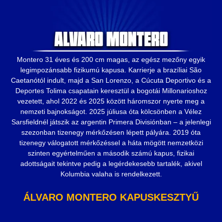
Montero 31 éves és 200 cm magas, az egész mezőny egyik
legimpozánsabb fizikumú kapusa. Karrierje a brazíliai São
Caetanótól indult, majd a San Lorenzo, a Cúcuta Deportivo és a
Deportes Tolima csapatain keresztül a bogotái Millonarioshoz
vezetett, ahol 2022 és 2025 között háromszor nyerte meg a
nemzeti bajnokságot. 2025 júliusa óta kölcsönben a Vélez
Sarsfieldnél játszik az argentin Primera Divisiónban – a jelenlegi
szezonban tizenegy mérkőzésen lépett pályára. 2019 óta
tizenegy válogatott mérkőzéssel a háta mögött nemzetközi
szinten egyértelműen a második számú kapus, fizikai
adottságait tekintve pedig a legérdekesebb tartalék, akivel
Kolumbia valaha is rendelkezett.
ÁLVARO MONTERO KAPUSKESZTYŰ