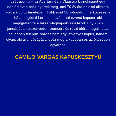
csúcspontja – az Apertura és a Clausura bajnokságot egy
naptári éven belül nyerték meg, ami 70 év óta az első alkalom
volt a klub történetében. Több mint 56 válogatott mérkőzéssel a
háta mögött ő Lorenzo bevált első számú kapusa, aki
végigjátszotta a teljes világbajnoki selejtezőt. Egy 2026
januárjában elszenvedett izomsérülés rövid időre megállította,
de időben felépült. Vargas nem egy látványos kapus, hanem
olyan, aki állandóságával győz meg a kapuban és az öltözőben
egyaránt.
CAMILO VARGAS KAPUSKESZTYŰ