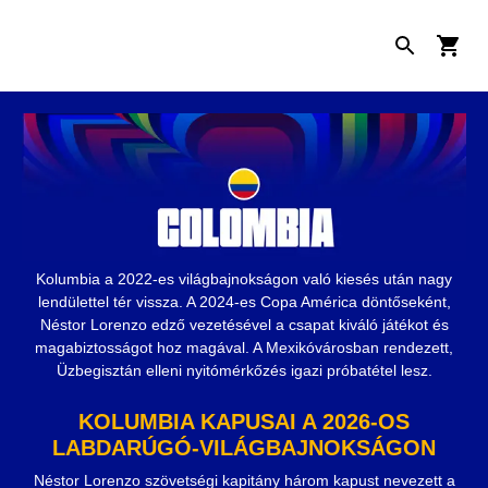
Kolumbia a 2022-es világbajnokságon való kiesés után nagy
lendülettel tér vissza. A 2024-es Copa América döntőseként,
Néstor Lorenzo edző vezetésével a csapat kiváló játékot és
magabiztosságot hoz magával. A Mexikóvárosban rendezett,
Üzbegisztán elleni nyitómérkőzés igazi próbatétel lesz.
KOLUMBIA KAPUSAI A 2026-OS
LABDARÚGÓ-VILÁGBAJNOKSÁGON
Néstor Lorenzo szövetségi kapitány három kapust nevezett a