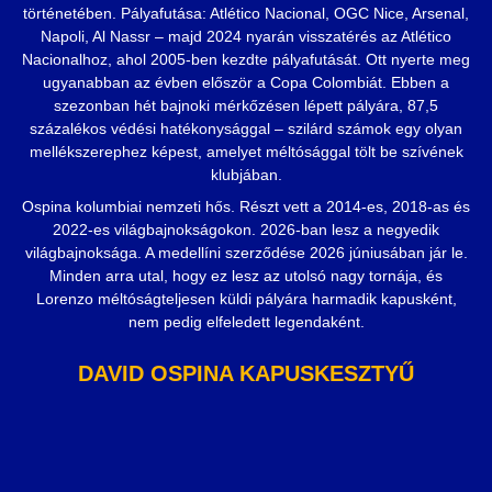
történetében. Pályafutása: Atlético Nacional, OGC Nice, Arsenal,
Napoli, Al Nassr – majd 2024 nyarán visszatérés az Atlético
Nacionalhoz, ahol 2005-ben kezdte pályafutását. Ott nyerte meg
ugyanabban az évben először a Copa Colombiát. Ebben a
szezonban hét bajnoki mérkőzésen lépett pályára, 87,5
százalékos védési hatékonysággal – szilárd számok egy olyan
mellékszerephez képest, amelyet méltósággal tölt be szívének
klubjában.
Ospina kolumbiai nemzeti hős. Részt vett a 2014-es, 2018-as és
2022-es világbajnokságokon. 2026-ban lesz a negyedik
világbajnoksága. A medellíni szerződése 2026 júniusában jár le.
Minden arra utal, hogy ez lesz az utolsó nagy tornája, és
Lorenzo méltóságteljesen küldi pályára harmadik kapusként,
nem pedig elfeledett legendaként.
DAVID OSPINA KAPUSKESZTYŰ