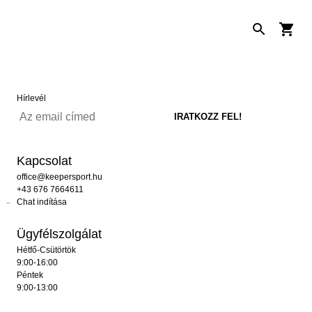
Hírlevél
Kapcsolat
office@keepersport.hu
+43 676 7664611
Chat indítása
Ügyfélszolgálat
Hétfő-Csütörtök
9:00-16:00
Péntek
9:00-13:00