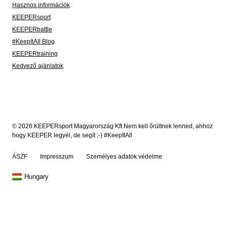
Hasznos információk
KEEPERsport
KEEPERbattle
#KeepItAll Blog
KEEPERtraining
Kedvező ajánlatok
© 2026 KEEPERsport Magyarország Kft Nem kell őrültnek lenned, ahhoz
hogy KEEPER legyél, de segít ;-) #KeepItAll
ÁSZF
Impresszum
Személyes adatok védelme
Hungary