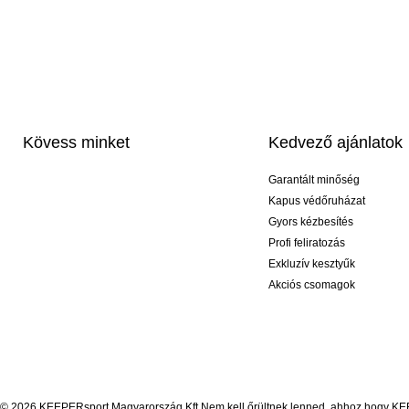
Kövess minket
Kedvező ajánlatok
Garantált minőség
Kapus védőruházat
Gyors kézbesítés
Profi feliratozás
Exkluzív kesztyűk
Akciós csomagok
© 2026 KEEPERsport Magyarország Kft Nem kell őrültnek lenned, ahhoz hogy KEEPE