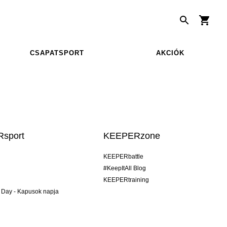
CSAPATSPORT
AKCIÓK
sport
KEEPERzone
KEEPERbattle
#KeepItAll Blog
KEEPERtraining
 Day - Kapusok napja