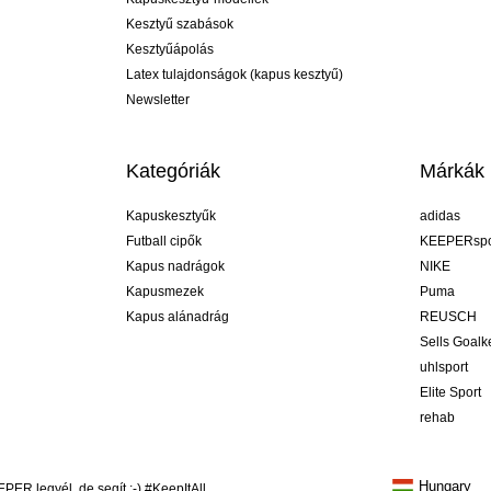
Kesztyű szabások
Kesztyűápolás
Latex tulajdonságok (kapus kesztyű)
Newsletter
Kategóriák
Márkák
Kapuskesztyűk
adidas
Futball cipők
KEEPERspo
Kapus nadrágok
NIKE
Kapusmezek
Puma
Kapus alánadrág
REUSCH
Sells Goal
uhlsport
Elite Sport
rehab
Hungary
R legyél, de segít ;-) #KeepItAll