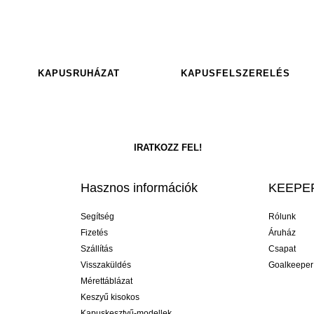
KAPUSRUHÁZAT
KAPUSFELSZERELÉS
Hasznos információk
KEEPER
Segítség
Rólunk
Fizetés
Áruház
Szállítás
Csapat
Visszaküldés
Goalkeeper
Mérettáblázat
Keszyű kisokos
Kapuskesztyű-modellek