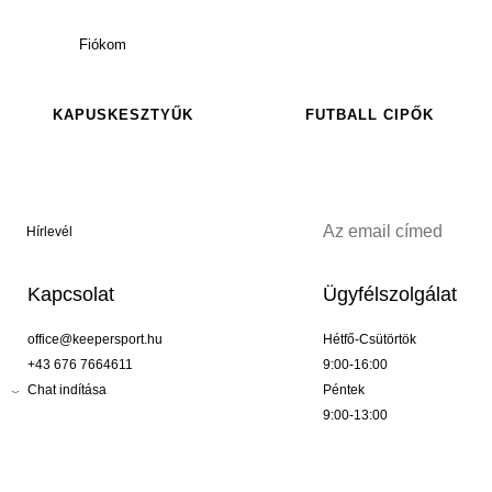
Fiókom
KAPUSKESZTYŰK
FUTBALL CIPŐK
Hírlevél
Kapcsolat
Ügyfélszolgálat
office@keepersport.hu
Hétfő-Csütörtök
+43 676 7664611
9:00-16:00
Chat indítása
Péntek
9:00-13:00