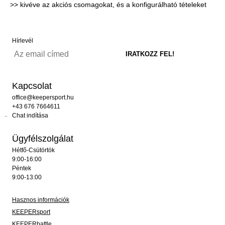
>> kivéve az akciós csomagokat, és a konfigurálható tételeket
Hírlevél
Kapcsolat
office@keepersport.hu
+43 676 7664611
Chat indítása
Ügyfélszolgálat
Hétfő-Csütörtök
9:00-16:00
Péntek
9:00-13:00
Hasznos információk
KEEPERsport
KEEPERbattle