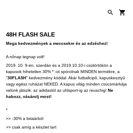
48H FLASH SALE
Mega kedvezmények a meccsekre és az edzéshez!
A nőnap tegnap volt!
2019. 10. 9-én, szerdán és a 2019.10.10-i csütörtökön a
kapusok hihetetlen 30% * -ot spórolnak MINDEN termékre, a
"
30FLASH
" kedvezmény kóddal. Akár futballcipő, kapuskesztyű
vagy egész ruházat NEKED. A kapus világ minden csúcsmárkája
velünk játszik: az adidastól az uhlsport-ig az reuschig!
Ne
habozz, vásárolj most!
*
>> -30% a listaárból
>> csak amíg a készlet tart