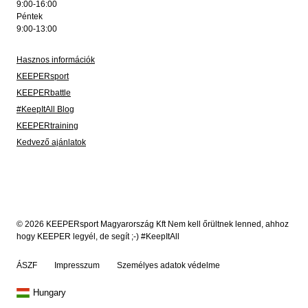
9:00-16:00
Péntek
9:00-13:00
Hasznos információk
KEEPERsport
KEEPERbattle
#KeepItAll Blog
KEEPERtraining
Kedvező ajánlatok
© 2026 KEEPERsport Magyarország Kft Nem kell őrültnek lenned, ahhoz
hogy KEEPER legyél, de segít ;-) #KeepItAll
ÁSZF
Impresszum
Személyes adatok védelme
Hungary