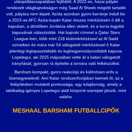
utánpótláscsapatában fejlődött. A 2022-es, hazai pályán
rendezett világbajnokságon még Saad Al Sheeb mögötti tartalék
volt, pályára nem lépett. Azóta azonban gyors karrierje indult be:
a 2023-as AFC Ázsia-kupán Katar összes mérkőzésén ő állt a
kapuban, a döntőben Jordánia ellen védett, és a torna legjobb
kapusának választották. Hat bajnoki címmel a Qatar Stars
League-ben, több mint 218 klubmérkőzéssel az Al Sadd
színeiben és mára már 54 válogatott mérkőzéssel ő Katar
jelenlegi legtapasztaltabb és legkiegyensúlyozottabb kapusa.
Lopetegui, aki 2025 májusában vette át a katari válogatott
irányítását, gyorsan rá építette a tornára való felkészülést.
Barsham kompakt, gyors reakciójú és különösen erős a
tizenegyeseknél. Ami Katar rendszerfocijában kiemeli őt, az a
felépítésben mutatott pontossága, egy tulajdonság, amely a
taktikailag igényes Lopetegui alatt központi szerepet játszik, mint
valaha.
MESHAAL BARSHAM FUTBALLCIPŐK