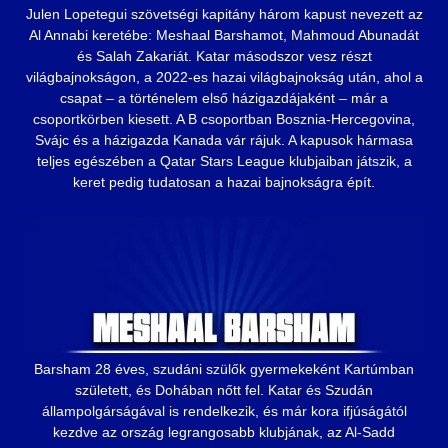
Julen Lopetegui szövetségi kapitány három kapust nevezett az
Al Annabi keretébe: Meshaal Barshamot, Mahmoud Abunadát
és Salah Zakariát. Katar másodszor vesz részt
világbajnokságon, a 2022-es hazai világbajnokság után, ahol a
csapat – a történelem első házigazdájaként – már a
csoportkörben kiesett. A B csoportban Bosznia-Hercegovina,
Svájc és a házigazda Kanada vár rájuk. A kapusok hármasa
teljes egészében a Qatar Stars League klubjaiban játszik, a
keret pedig tudatosan a hazai bajnokságra épít.
Barsham 28 éves, szudáni szülők gyermekeként Kartúmban
született, és Dohában nőtt fel. Katar és Szudán
állampolgárságával is rendelkezik, és már kora ifjúságától
kezdve az ország legrangosabb klubjának, az Al-Sadd