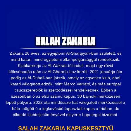
Zakaria 26 éves, az egyiptomi Al-Sharqiyah-ban született, és
mind katari, mind egyiptomi állampolgársággal rendelkezik.
Klubkarrierje az Al-Wakrah-tól indult, majd egy rövid
kölcsönadás után az Al-Gharafa-hoz került, 2021 januárja óta
pedig az Al-Duhail-ban játszik, amely az egyetlen klub, ahol
katari válogatott edzők, mint Marco Verratti, és más európai
csúcsszereplők is szerződéssel rendelkeznek. Ebben a
szezonban ő az első számú kapus, 30 bajnoki mérkőzésen
lépett pályára. 2022 óta mindössze hat válogatott mérkőzéssel a
háta mögött ő a legkevésbé tapasztalt kapus a trióban, de
állandó klubteljesítményével elnyerte Lopetegui bizalmát.
SALAH ZAKARIA KAPUSKESZTYŰ