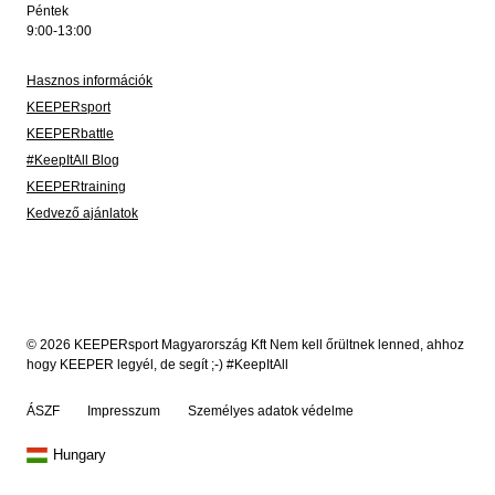
Péntek
9:00-13:00
Hasznos információk
KEEPERsport
KEEPERbattle
#KeepItAll Blog
KEEPERtraining
Kedvező ajánlatok
© 2026 KEEPERsport Magyarország Kft Nem kell őrültnek lenned, ahhoz
hogy KEEPER legyél, de segít ;-) #KeepItAll
ÁSZF
Impresszum
Személyes adatok védelme
Hungary