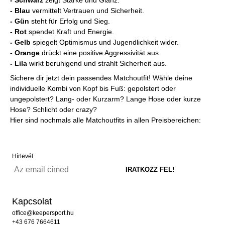
- Schwarz
zeigt Stärke und Glanz.
- Blau
vermittelt Vertrauen und Sicherheit.
- Gün
steht für Erfolg und Sieg.
- Rot
spendet Kraft und Energie.
- Gelb
spiegelt Optimismus und Jugendlichkeit wider.
- Orange
drückt eine positive Aggressivität aus.
- Lila
wirkt beruhigend und strahlt Sicherheit aus.
Sichere dir jetzt dein passendes Matchoutfit! Wähle deine
individuelle Kombi von Kopf bis Fuß: gepolstert oder
ungepolstert? Lang- oder Kurzarm? Lange Hose oder kurze
Hose? Schlicht oder crazy?
Hier sind nochmals alle Matchoutfits in allen Preisbereichen:
Hírlevél
Kapcsolat
office@keepersport.hu
+43 676 7664611