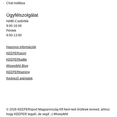
Chat indítása
Ügyfélszolgálat
Hétfő-Csütörtök
9:00-16:00
Péntek
9:00-13:00
Hasznos információk
KEEPERsport
KEEPERbattle
#KeepItAll Blog
KEEPERtraining
Kedvező ajánlatok
© 2026 KEEPERsport Magyarország Kft Nem kell őrültnek lenned, ahhoz
hogy KEEPER legyél, de segít ;-) #KeepItAll