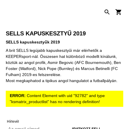
SELLS KAPUSKESZTYŰ 2019
SELLS kapuskesztyűk 2019
A brit SELLS legújabb kapuskesztyűi már elérhetők a
KEEPERsport-nál. Összesen hat különböző modellt kínálunk,
köztük az angol profik, Asmir Begovic (AFC Bournemouth), Ben
Foster (Watford), Nick Pope (Burnley) és Marcus Betinelli (FC
Fulham) 2019-es felszerelése.
Most megkaphatod a tipikus angol hangulatot a futballpályán.
ERROR:
Content Element with uid "92782" and type
"ksmatrix_productlist" has no rendering definition!
Hírlevél