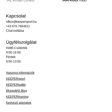
Kapcsolat
office@keepersport.hu
+43 676 7664611
Chat indítása
Ügyfélszolgálat
Hétfő-Csütörtök
9:00-16:00
Péntek
9:00-13:00
Hasznos információk
KEEPERsport
KEEPERbattle
#KeepItAll Blog
KEEPERtraining
Kedvező ajánlatok