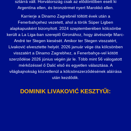
sztárrá vált. Horvátország csak az elődöntőben esett ki
Argentína ellen, és bronzérmet nyert Marokkó ellen.
Karrierje a Dinamo Zagrebnél töltött évek után a
Fenerbahçehez vezetett, ahol a török Süper Ligben
alapkapusként bizonyított. 2024 szeptemberében kölcsönbe
került a La Liga-ban szereplő Gironához, hogy átvészelje Marc-
André ter Stegen kiesését. Amikor ter Stegen visszatért,
Livaković elvesztette helyét. 2026 január vége óta kölcsönben
visszatért a Dinamo Zagrebhez, a Fenerbahçe-vel kötött
szerződése 2026 június végén jár le. Több mint 56 válogatott
mérkőzéssel ő Dalić első és egyetlen választása. A
világbajnokság közvetlenül a kölcsönszerződésének aláírása
után kezdődik.
DOMINIK LIVAKOVIĆ KESZTYŰI: