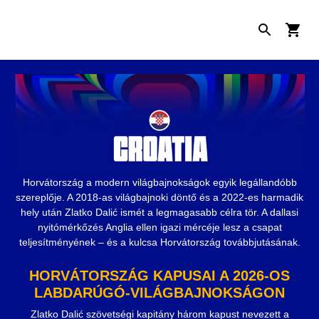
Horvátország a modern világbajnokságok egyik legállandóbb
szereplője. A 2018-as világbajnoki döntő és a 2022-es harmadik
hely után Zlatko Dalić ismét a legmagasabb célra tör. A dallasi
nyitómérkőzés Anglia ellen igazi mércéje lesz a csapat
teljesítményének – és a kulcsa Horvátország továbbjutásának.
HORVÁTORSZÁG KAPUSAI A 2026-OS
LABDARÚGÓ-VILÁGBAJNOKSÁGON
Zlatko Dalić szövetségi kapitány három kapust nevezett a