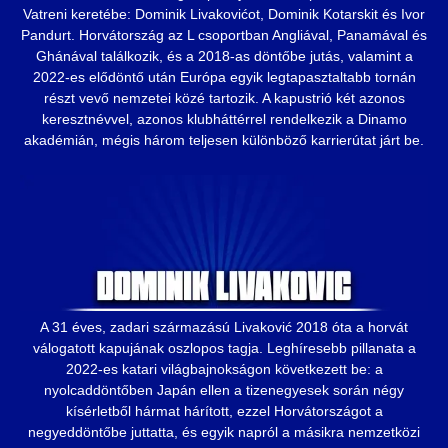
Vatreni keretébe: Dominik Livakovićot, Dominik Kotarskit és Ivor
Pandurt. Horvátország az L csoportban Angliával, Panamával és
Ghánával találkozik, és a 2018-as döntőbe jutás, valamint a
2022-es elődöntő után Európa egyik legtapasztaltabb tornán
részt vevő nemzetei közé tartozik. A kapustrió két azonos
keresztnévvel, azonos klubháttérrel rendelkezik a Dinamo
akadémián, mégis három teljesen különböző karrierútat járt be.
A 31 éves, zadari származású Livaković 2018 óta a horvát
válogatott kapujának oszlopos tagja. Leghíresebb pillanata a
2022-es katari világbajnokságon következett be: a
nyolcaddöntőben Japán ellen a tizenegyesek során négy
kísérletből hármat hárított, ezzel Horvátországot a
negyeddöntőbe juttatta, és egyik napról a másikra nemzetközi