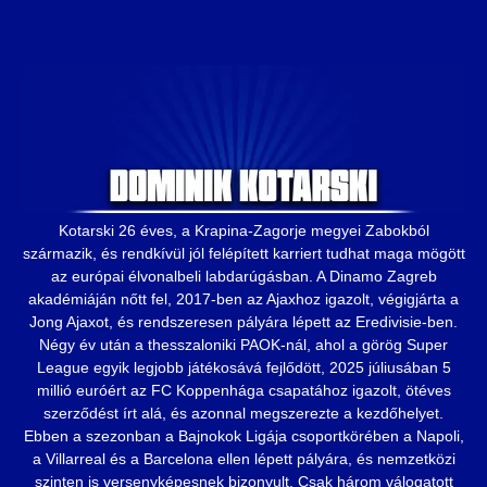
Kotarski 26 éves, a Krapina-Zagorje megyei Zabokból
származik, és rendkívül jól felépített karriert tudhat maga mögött
az európai élvonalbeli labdarúgásban. A Dinamo Zagreb
akadémiáján nőtt fel, 2017-ben az Ajaxhoz igazolt, végigjárta a
Jong Ajaxot, és rendszeresen pályára lépett az Eredivisie-ben.
Négy év után a thesszaloniki PAOK-nál, ahol a görög Super
League egyik legjobb játékosává fejlődött, 2025 júliusában 5
millió euróért az FC Koppenhága csapatához igazolt, ötéves
szerződést írt alá, és azonnal megszerezte a kezdőhelyet.
Ebben a szezonban a Bajnokok Ligája csoportkörében a Napoli,
a Villarreal és a Barcelona ellen lépett pályára, és nemzetközi
szinten is versenyképesnek bizonyult. Csak három válogatott