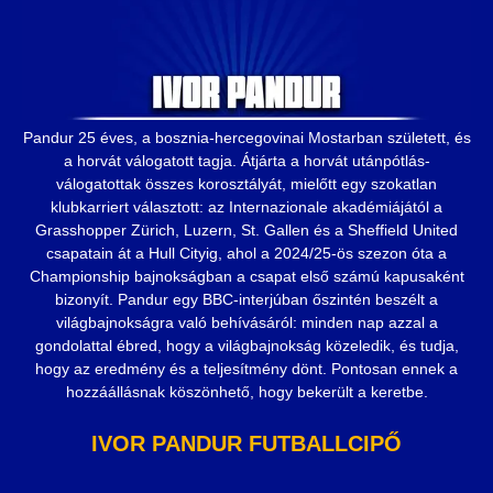
Pandur 25 éves, a bosznia-hercegovinai Mostarban született, és
a horvát válogatott tagja. Átjárta a horvát utánpótlás-
válogatottak összes korosztályát, mielőtt egy szokatlan
klubkarriert választott: az Internazionale akadémiájától a
Grasshopper Zürich, Luzern, St. Gallen és a Sheffield United
csapatain át a Hull Cityig, ahol a 2024/25-ös szezon óta a
Championship bajnokságban a csapat első számú kapusaként
bizonyít. Pandur egy BBC-interjúban őszintén beszélt a
világbajnokságra való behívásáról: minden nap azzal a
gondolattal ébred, hogy a világbajnokság közeledik, és tudja,
hogy az eredmény és a teljesítmény dönt. Pontosan ennek a
hozzáállásnak köszönhető, hogy bekerült a keretbe.
IVOR PANDUR FUTBALLCIPŐ