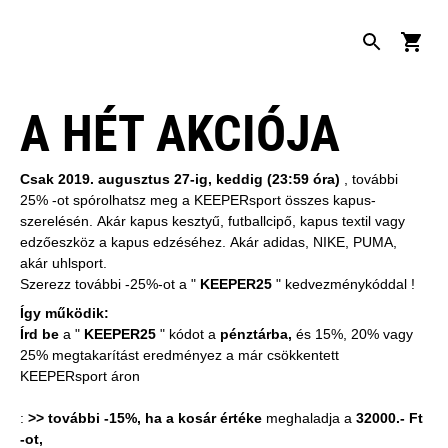
A HÉT AKCIÓJA
Csak 2019. augusztus 27-ig, keddig (23:59 óra)
, további
25% -ot spórolhatsz meg a KEEPERsport összes kapus-
szerelésén. Akár kapus kesztyű, futballcipő, kapus textil vagy
edzőeszköz a kapus edzéséhez. Akár adidas, NIKE, PUMA,
akár uhlsport.
Szerezz további -25%-ot a "
KEEPER25
" kedvezménykóddal !
Így működik:
Írd be
a "
KEEPER25
" kódot a
pénztárba,
és 15%, 20% vagy
25% megtakarítást eredményez a már csökkentett
KEEPERsport áron
:
>> további -15%, ha a kosár értéke
meghaladja a
32000.- Ft
-ot,