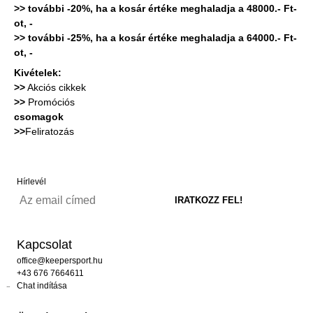
>> további -20%, ha a kosár értéke meghaladja a 48000.- Ft-
ot, -
>> további -25%, ha a kosár értéke meghaladja a 64000.- Ft-
ot, -
Kivételek:
>>
Akciós cikkek
>>
Promóciós
csomagok
>>
Feliratozás
Hírlevél
Kapcsolat
office@keepersport.hu
+43 676 7664611
Chat indítása