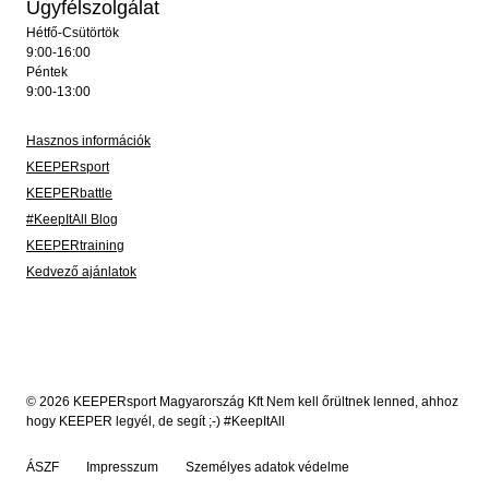
Ügyfélszolgálat
Hétfő-Csütörtök
9:00-16:00
Péntek
9:00-13:00
Hasznos információk
KEEPERsport
KEEPERbattle
#KeepItAll Blog
KEEPERtraining
Kedvező ajánlatok
© 2026 KEEPERsport Magyarország Kft Nem kell őrültnek lenned, ahhoz
hogy KEEPER legyél, de segít ;-) #KeepItAll
ÁSZF
Impresszum
Személyes adatok védelme