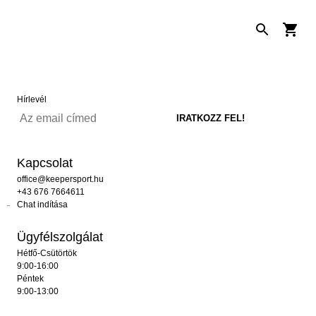
Hírlevél
Kapcsolat
office@keepersport.hu
+43 676 7664611
Chat indítása
Ügyfélszolgálat
Hétfő-Csütörtök
9:00-16:00
Péntek
9:00-13:00