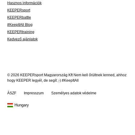
Hasznos információk
KEEPERsport
KEEPERbattle
#KeepItAll Blog
KEEPERtraining
Kedvező ajánlatok
© 2026 KEEPERsport Magyarország Kft Nem kell őrültnek lenned, ahhoz
hogy KEEPER legyél, de segít ;-) #KeepItAll
ÁSZF
Impresszum
Személyes adatok védelme
Hungary