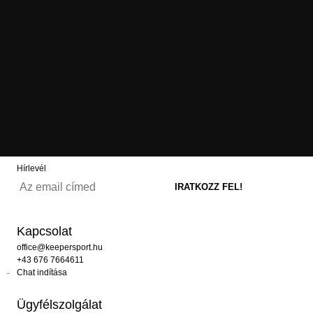
Hírlevél
Kapcsolat
office@keepersport.hu
+43 676 7664611
Chat indítása
Ügyfélszolgálat