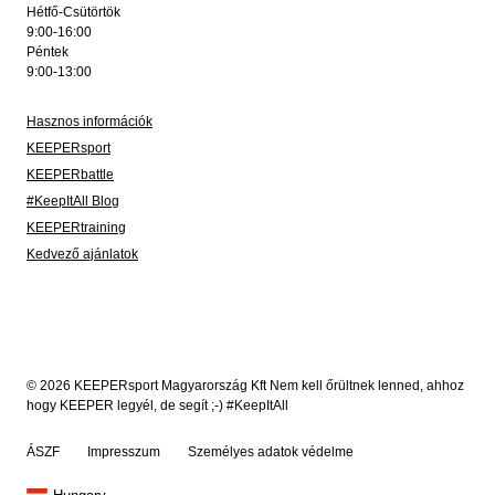
Hétfő-Csütörtök
9:00-16:00
Péntek
9:00-13:00
Hasznos információk
KEEPERsport
KEEPERbattle
#KeepItAll Blog
KEEPERtraining
Kedvező ajánlatok
© 2026 KEEPERsport Magyarország Kft Nem kell őrültnek lenned, ahhoz
hogy KEEPER legyél, de segít ;-) #KeepItAll
ÁSZF
Impresszum
Személyes adatok védelme