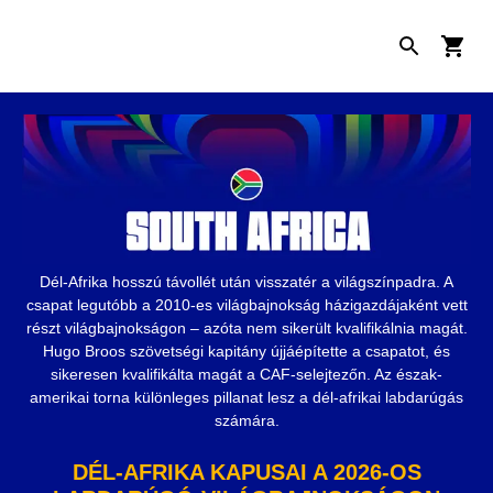
Dél-Afrika hosszú távollét után visszatér a világszínpadra. A
csapat legutóbb a 2010-es világbajnokság házigazdájaként vett
részt világbajnokságon – azóta nem sikerült kvalifikálnia magát.
Hugo Broos szövetségi kapitány újjáépítette a csapatot, és
sikeresen kvalifikálta magát a CAF-selejtezőn. Az észak-
amerikai torna különleges pillanat lesz a dél-afrikai labdarúgás
számára.
DÉL-AFRIKA KAPUSAI A 2026-OS