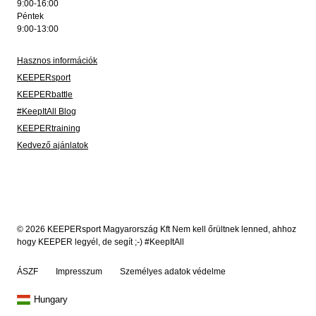
9:00-16:00
Péntek
9:00-13:00
Hasznos információk
KEEPERsport
KEEPERbattle
#KeepItAll Blog
KEEPERtraining
Kedvező ajánlatok
© 2026 KEEPERsport Magyarország Kft Nem kell őrültnek lenned, ahhoz
hogy KEEPER legyél, de segít ;-) #KeepItAll
ÁSZF
Impresszum
Személyes adatok védelme
Hungary