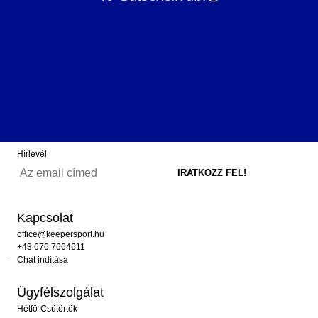
Hírlevél
Kapcsolat
office@keepersport.hu
+43 676 7664611
Chat indítása
Ügyfélszolgálat
Hétfő-Csütörtök