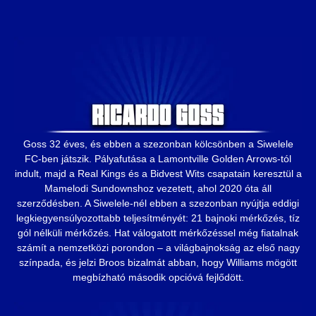
Goss 32 éves, és ebben a szezonban kölcsönben a Siwelele
FC-ben játszik. Pályafutása a Lamontville Golden Arrows-tól
indult, majd a Real Kings és a Bidvest Wits csapatain keresztül a
Mamelodi Sundownshoz vezetett, ahol 2020 óta áll
szerződésben. A Siwelele-nél ebben a szezonban nyújtja eddigi
legkiegyensúlyozottabb teljesítményét: 21 bajnoki mérkőzés, tíz
gól nélküli mérkőzés. Hat válogatott mérkőzéssel még fiatalnak
számít a nemzetközi porondon – a világbajnokság az első nagy
színpada, és jelzi Broos bizalmát abban, hogy Williams mögött
megbízható második opcióvá fejlődött.