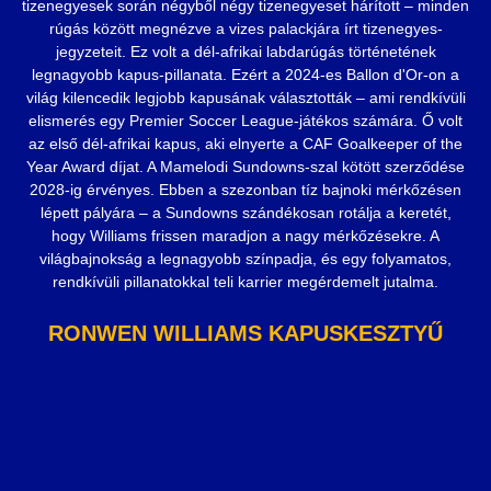
tizenegyesek során négyből négy tizenegyeset hárított – minden
rúgás között megnézve a vizes palackjára írt tizenegyes-
jegyzeteit. Ez volt a dél-afrikai labdarúgás történetének
legnagyobb kapus-pillanata. Ezért a 2024-es Ballon d'Or-on a
világ kilencedik legjobb kapusának választották – ami rendkívüli
elismerés egy Premier Soccer League-játékos számára. Ő volt
az első dél-afrikai kapus, aki elnyerte a CAF Goalkeeper of the
Year Award díjat. A Mamelodi Sundowns-szal kötött szerződése
2028-ig érvényes. Ebben a szezonban tíz bajnoki mérkőzésen
lépett pályára – a Sundowns szándékosan rotálja a keretét,
hogy Williams frissen maradjon a nagy mérkőzésekre. A
világbajnokság a legnagyobb színpadja, és egy folyamatos,
rendkívüli pillanatokkal teli karrier megérdemelt jutalma.
RONWEN WILLIAMS KAPUSKESZTYŰ