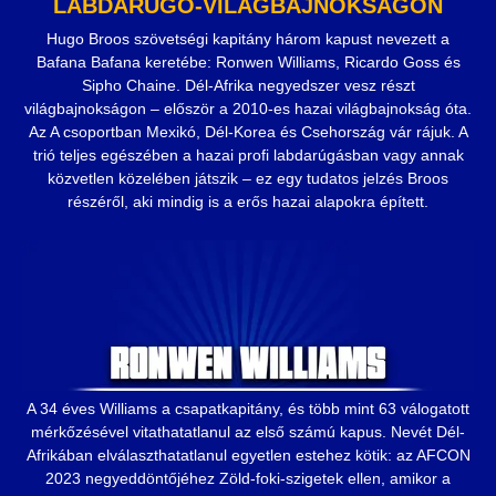
LABDARÚGÓ-VILÁGBAJNOKSÁGON
Hugo Broos szövetségi kapitány három kapust nevezett a
Bafana Bafana keretébe: Ronwen Williams, Ricardo Goss és
Sipho Chaine. Dél-Afrika negyedszer vesz részt
világbajnokságon – először a 2010-es hazai világbajnokság óta.
Az A csoportban Mexikó, Dél-Korea és Csehország vár rájuk. A
trió teljes egészében a hazai profi labdarúgásban vagy annak
közvetlen közelében játszik – ez egy tudatos jelzés Broos
részéről, aki mindig is a erős hazai alapokra épített.
A 34 éves Williams a csapatkapitány, és több mint 63 válogatott
mérkőzésével vitathatatlanul az első számú kapus. Nevét Dél-
Afrikában elválaszthatatlanul egyetlen estehez kötik: az AFCON
2023 negyeddöntőjéhez Zöld-foki-szigetek ellen, amikor a