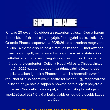
Chaine 29 éves – és ebben a szezonban valószínűleg a három
kapus közül ő érte el a leglenyűgözőbb egyéni statisztikákat. Az
Orlando Pirates csapatával a 2025/26-os szezonban megnyerte
a klub 14 év óta első bajnoki címét, és közben 21 mérkőzésen
nem kapott gólt, mindössze 12-t kapott – ezek a statisztikák
juttatták el a PSL szezon legjobb kapusa címhez. Hosszú utat
járt be: a Bloemfontein Celtic, a Royal AM és a Chippa United
után 2022 szeptemberében, az átigazolási időszak utolsó
pillanataiban igazolt a Pirateshez, ahol a harmadik számú
kapusból az első számúvá küzdötte fel magát. Egy meghatározó
pillanat: anyja halála napján a Soweto-derbin lépett pályára a
Kaizer Chiefs ellen – és a pályán maradt. Alig tíz válogatott
mérkőzéssel 2024 óta ő a legfiatalabb és legígéretesebb kapus
a trióban.