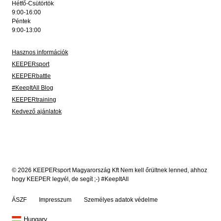
Hétfő-Csütörtök
9:00-16:00
Péntek
9:00-13:00
Hasznos információk
KEEPERsport
KEEPERbattle
#KeepItAll Blog
KEEPERtraining
Kedvező ajánlatok
© 2026 KEEPERsport Magyarország Kft Nem kell őrültnek lenned, ahhoz
hogy KEEPER legyél, de segít ;-) #KeepItAll
ÁSZF
Impresszum
Személyes adatok védelme
Hungary