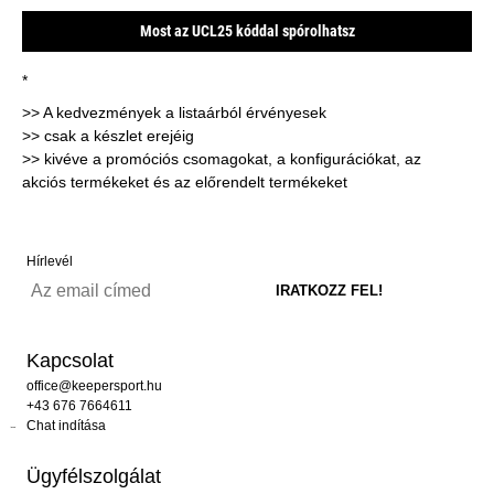
Most az UCL25 kóddal spórolhatsz
*
>> A kedvezmények a listaárból érvényesek
>> csak a készlet erejéig
>> kivéve a promóciós csomagokat, a konfigurációkat, az
akciós termékeket és az előrendelt termékeket
Hírlevél
Kapcsolat
office@keepersport.hu
+43 676 7664611
Chat indítása
Ügyfélszolgálat