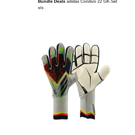
Bundle Deals
adidas Condivo 22 GK-Set
s/s