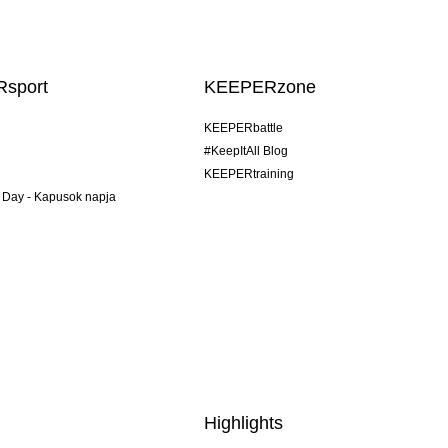
sport
KEEPERzone
KEEPERbattle
#KeepItAll Blog
KEEPERtraining
 Day - Kapusok napja
Highlights