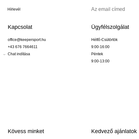
Hírlevél
Kapcsolat
Ügyfélszolgálat
office@keepersport.hu
Hétfő-Csütörtök
+43 676 7664611
9:00-16:00
Chat indítása
Péntek
9:00-13:00
Kövess minket
Kedvező ajánlatok