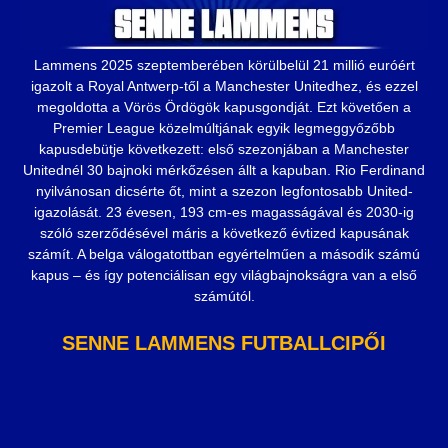
Lammens 2025 szeptemberében körülbelül 21 millió euróért
igazolt a Royal Antwerp-től a Manchester Unitedhez, és ezzel
megoldotta a Vörös Ördögök kapusgondját. Ezt követően a
Premier League közelmúltjának egyik legmeggyőzőbb
kapusdebütje következett: első szezonjában a Manchester
Unitednél 30 bajnoki mérkőzésen állt a kapuban. Rio Ferdinand
nyilvánosan dicsérte őt, mint a szezon legfontosabb United-
igazolását. 23 évesen, 193 cm-es magasságával és 2030-ig
szóló szerződésével máris a következő évtized kapusának
számít. A belga válogatottban egyértelműen a második számú
kapus – és így potenciálisan egy világbajnokságra van a első
számútól.
SENNE LAMMENS FUTBALLCIPŐI