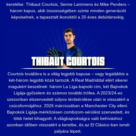
keretébe: Thibaut Courtois, Senne Lammens és Mike Penders –
három kapus, akik összességében szinte minden generációt
képviselnek, a tapasztalt ikonoktól a 20 éves debütánsokig.
Courtois továbbra is a világ legjobb kapusa – vagy legalábbis a
két-három legjobb közé tartozik. A Real Madriddal elért sikerei
magukért beszélnek: három La Liga-bajnoki cím, két Bajnokok
Ligája-győzelem és számos további trófea. A 2023/24-es
szezonban elszenvedett súlyos térdsérülése után is visszatért a
csúcsformájához. 2026 márciusában a Manchester City elleni
Bajnokok Ligája-mérkőzésen combizom-sérülést szenvedett, és
több hetet kihagyott. A világbajnokságra való behíváshoz
azonban időben visszatért a keretbe, és az El Clásico-ban ismét
pályára lépett.