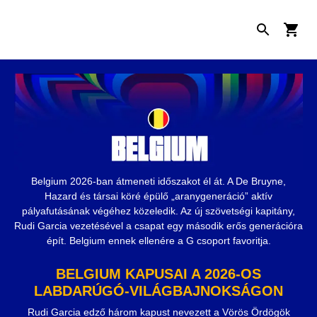
Belgium 2026-ban átmeneti időszakot él át. A De Bruyne,
Hazard és társai köré épülő „aranygeneráció” aktív
pályafutásának végéhez közeledik. Az új szövetségi kapitány,
Rudi Garcia vezetésével a csapat egy második erős generációra
épít. Belgium ennek ellenére a G csoport favoritja.
BELGIUM KAPUSAI A 2026-OS
LABDARÚGÓ-VILÁGBAJNOKSÁGON
Rudi Garcia edző három kapust nevezett a Vörös Ördögök