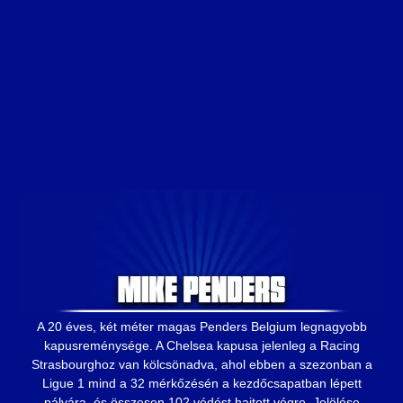
A 20 éves, két méter magas Penders Belgium legnagyobb
kapusreménysége. A Chelsea kapusa jelenleg a Racing
Strasbourghoz van kölcsönadva, ahol ebben a szezonban a
Ligue 1 mind a 32 mérkőzésén a kezdőcsapatban lépett
pályára, és összesen 102 védést hajtott végre. Jelölése