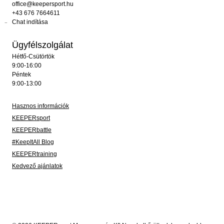
office@keepersport.hu
+43 676 7664611
Chat indítása
Ügyfélszolgálat
Hétfő-Csütörtök
9:00-16:00
Péntek
9:00-13:00
Hasznos információk
KEEPERsport
KEEPERbattle
#KeepItAll Blog
KEEPERtraining
Kedvező ajánlatok