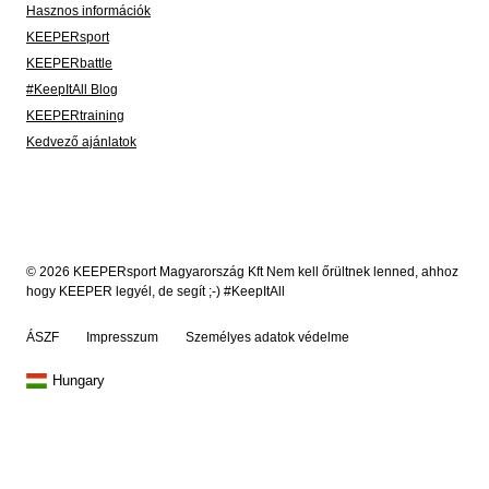
Hasznos információk
KEEPERsport
KEEPERbattle
#KeepItAll Blog
KEEPERtraining
Kedvező ajánlatok
© 2026 KEEPERsport Magyarország Kft Nem kell őrültnek lenned, ahhoz
hogy KEEPER legyél, de segít ;-) #KeepItAll
ÁSZF
Impresszum
Személyes adatok védelme
Hungary