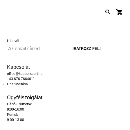
Hírlevél
Kapcsolat
office@keepersport.hu
+43 676 7664611
Chat indítása
Ügyfélszolgálat
Hétfő-Csütörtök
9:00-16:00
Péntek
9:00-13:00