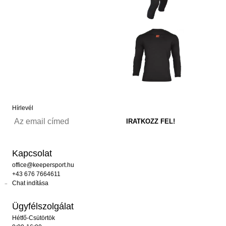
Hírlevél
Kapcsolat
office@keepersport.hu
+43 676 7664611
Chat indítása
Ügyfélszolgálat
Hétfő-Csütörtök