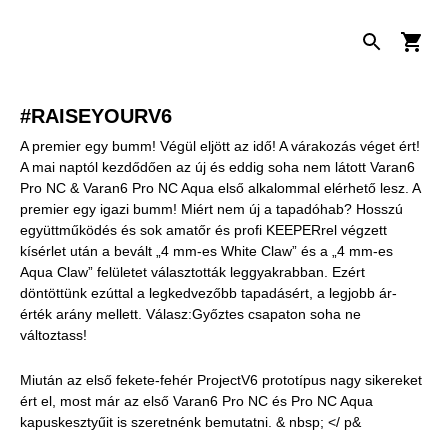
#RAISEYOURV6
A premier egy bumm! Végül eljött az idő! A várakozás véget ért!
A mai naptól kezdődően az új és eddig soha nem látott Varan6
Pro NC & Varan6 Pro NC Aqua első alkalommal elérhető lesz. A
premier egy igazi bumm! Miért nem új a tapadóhab? Hosszú
együttműködés és sok amatőr és profi KEEPERrel végzett
kísérlet után a bevált „4 mm-es White Claw” és a „4 mm-es
Aqua Claw” felületet választották leggyakrabban. Ezért
döntöttünk ezúttal a legkedvezőbb tapadásért, a legjobb ár-
érték arány mellett. Válasz:Győztes csapaton soha ne
változtass!
Miután az első fekete-fehér ProjectV6 prototípus nagy sikereket
ért el, most már az első Varan6 Pro NC és Pro NC Aqua
kapuskesztyűit is szeretnénk bemutatni. & nbsp; </ p&