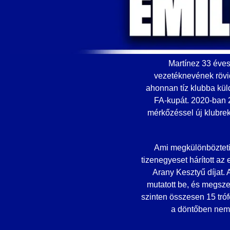
Martínez 33 éves
vezetéknevének rövid
ahonnan tíz klubba kül
FA-kupát. 2020-ban 20
mérkőzéssel új klubreko
Ami megkülönbözteti 
tizenegyeset hárított az
Arany Kesztyű díjat.
mutatott be, és megszer
szinten összesen 15 tró
a döntőben nem k