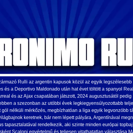
zármazó Rulli az argentin kapusok közül az egyik legszélesebb 
es és a Deportivo Maldonado után hat évet töltött a spanyol Rea
arreal és az Ajax csapatában játszott, 2024 augusztusától pedi
 ebben a szezonban az utóbbi évek legkiegyensúlyozottabb telj
t gól nélküli mérkőzés, megbízhatóan a liga egyik legvonzóbb 
világbajnok keretnek, bár nem lépett pályára, Argentínával me
s tapasztalatával rendelkezik, aki szinte minden európai topbaj
ként Scaloni egyértelmű és teljesen vitathatatlan választása Ma