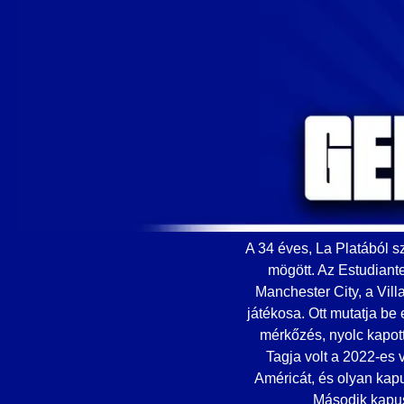
A 34 éves, La Platából s
mögött. Az Estudiant
Manchester City, a Vill
játékosa. Ott mutatja be
mérkőzés, nyolc kapot
Tagja volt a 2022-es 
Américát, és olyan kapu
Második kapus