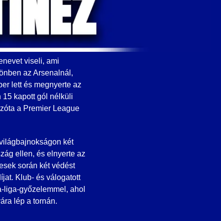
nevet viseli, ami
sönben az Arsenalnál,
er lett és megnyerte az
 15 kapott gól nélküli
. Azóta a Premier League
 világbajnokságon két
zág ellen, és elnyerte az
esek során két védést
jat. Klub- és válogatott
a-liga-győzelemmel, ahol
ára lép a tornán.