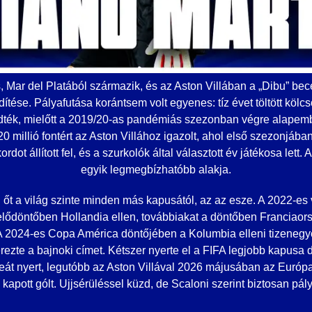
, Mar del Platából származik, és az Aston Villában a „Dibu” bece
ítése. Pályafutása korántsem volt egyenes: tíz évet töltött kölc
dték, mielőtt a 2019/20-as pandémiás szezonban végre alapemb
 millió fontért az Aston Villához igazolt, ahol első szezonjában
rdot állított fel, és a szurkolók által választott év játékosa lett
egyik legmegbízhatóbb alakja.
őt a világ szinte minden más kapusától, az az esze. A 2022-es
 elődöntőben Hollandia ellen, továbbiakat a döntőben Franciaors
 A 2024-es Copa América döntőjében a Kolumbia elleni tizenegy
ezte a bajnoki címet. Kétszer nyerte el a FIFA legjobb kapusa dí
feát nyert, legutóbb az Aston Villával 2026 májusában az Európ
apott gólt. Ujjsérüléssel küzd, de Scaloni szerint biztosan pály