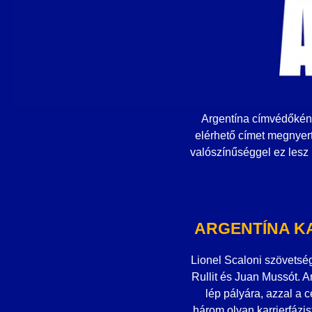
Argentína címvédőként
elérhető címet megnyer
valószínűséggel ez lesz L
ARGENTÍNA K
Lionel Scaloni szövetsé
Rullit és Juan Mussót. A
lép pályára, azzal a c
három olyan karrierfázi