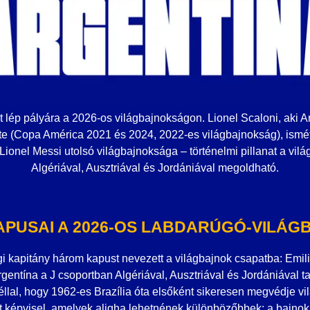
 lép pályára a 2026-os világbajnokságon. Lionel Scaloni, aki 
te (Copa América 2021 és 2024, 2022-es világbajnokság), ismét 
ionel Messi utolsó világbajnoksága – történelmi pillanat a világ
Algériával, Ausztriával és Jordániával megoldható.
APUSAI A 2026-OS LABDARÚGÓ-VILÁ
gi kapitány három kapust nevezett a világbajnok csapatba: Emil
rgentína a J csoportban Algériával, Ausztriával és Jordániával t
éllal, hogy 1962-es Brazília óta elsőként sikeresen megvédje vil
st képvisel, amelyek aligha lehetnének különbözőbbek: a bajno