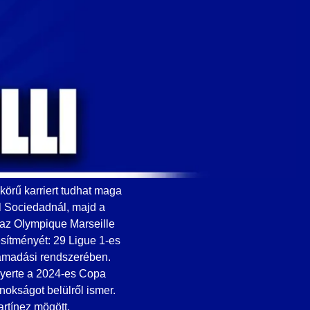
körű karriert tudhat maga
l Sociedadnál, majd a
g az Olympique Marseille
esítményét: 29 Ligue 1-es
támadási rendszerében.
gnyerte a 2024-es Copa
nokságot belülről ismer.
rtínez mögött.