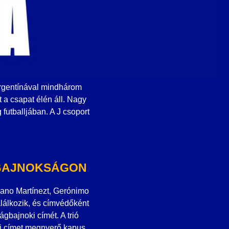
Argentínával mindhárom
a csapat élén áll. Nagy
 futballjában. A J csoport
GBAJNOKSÁGON
iano Martínezt, Gerónimo
alálkozik, és címvédőként
ágbajnoki címét. A trió
ki címet megnyerő kapus,