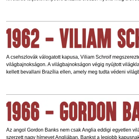
A csehszlovák válogatott kapusa, Viliam Schroif megszerezte
világbajnokságon. A világbajnokságon végig nyújtott világkl
kellett bevallani Brazília ellen, amely meg tudta védeni világ
Az angol Gordon Banks nem csak Anglia eddigi egyetlen világ
szerzett nagy hírnevet Angliában. Bankst a legjobb kapusna