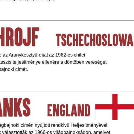
 az Aranykesztyű-díjat az 1962-es chilei
asszis teljesítménye ellenére a döntőben vereséget
bajnoki címét.
bajnoki címén nyújtott rendkívüli teljesítményével
k választották az 1966-os világbajnokságon, amelyet