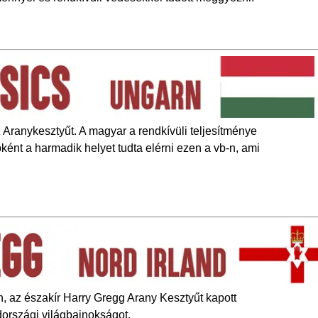
Aranykesztyűt. A magyar a rendkívüli teljesítménye
ként a harmadik helyet tudta elérni ezen a vb-n, ami
, az északír Harry Gregg Arany Kesztyűt kapott
édországi világbajnokságot.