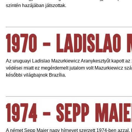
szintén hazájában játszottak.
Az uruguayi Ladislao Mazurkiewicz Aranykesztyűt kapott az
védései miatt ez megérdemelt jutalom volt Mazurkiewicz sz
későbbi világbajnok Brazília.
A német Sepp Maier nagy hírnevet szerzett 1974-ben azzal,