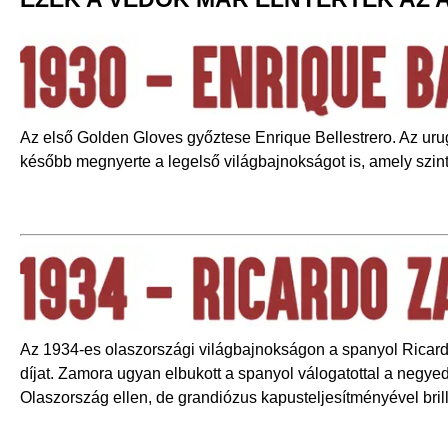
Az első Golden Gloves győztese Enrique Bellestrero. Az uru
később megnyerte a legelső világbajnokságot is, amely szint
Az 1934-es olaszországi világbajnokságon a spanyol Ricar
díjat. Zamora ugyan elbukott a spanyol válogatottal a negy
Olaszország ellen, de grandiózus kapusteljesítményével brillí