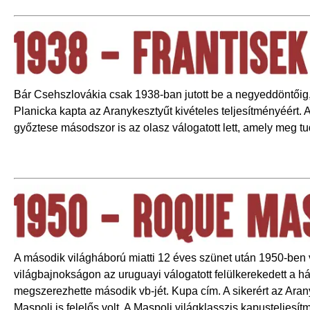
Bár Csehszlovákia csak 1938-ban jutott be a negyeddöntőig,
Planicka kapta az Aranykesztyűt kivételes teljesítményéért.
győztese másodszor is az olasz válogatott lett, amely meg tu
A második világháború miatti 12 éves szünet után 1950-ben v
világbajnokságon az uruguayi válogatott felülkerekedett a h
megszerezhette második vb-jét. Kupa cím. A sikerért az Aran
Maspoli is felelős volt. A Maspoli világklasszis kapusteljes