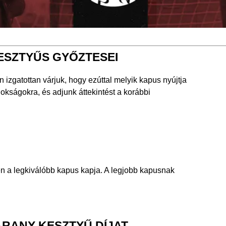
SZTYŰS GYŐZTESEI
 izgatottan várjuk, hogy ezúttal melyik kapus nyújtja
nokságokra, és adjunk áttekintést a korábbi
n a legkiválóbb kapus kapja. A legjobb kapusnak
ARANY KESZTYŰ DÍJAT