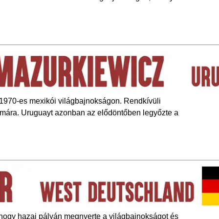
 1970-es mexikói világbajnokságon. Rendkívüli
ámára. Uruguayt azonban az elődöntőben legyőzte a
 hogy hazai pályán megnyerte a világbajnokságot és