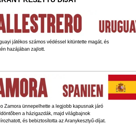
guayi játékos számos védéssel kitüntette magát, és
én hazájában zajlott.
do Zamora ünnepelhette a legjobb kapusnak járó
eddöntőben a házigazdák, majd világbajnok
rozhatott, és bebiztosította az Aranykesztyű-díjat.