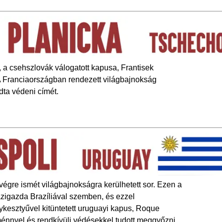
 a csehszlovák válogatott kapusa, Frantisek
 A Franciaországban rendezett világbajnokság
dta védeni címét.
égre ismét világbajnokságra kerülhetett sor. Ezen a
ázigazda Brazíliával szemben, és ezzel
ykesztyűvel kitüntetett uruguayi kapus, Roque
ítménnyel és rendkívüli védésekkel tudott meggyőzni.