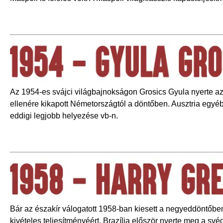
Az 1954-es svájci világbajnokságon Grosics Gyula nyerte az 
ellenére kikapott Németországtól a döntőben. Ausztria egyéb
eddigi legjobb helyezése vb-n.
Bár az északír válogatott 1958-ban kiesett a negyeddöntőben
kivételes teljesítményéért. Brazília először nyerte meg a sv