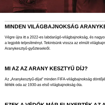
MINDEN VILÁGBAJNOKSÁG ARANYKE
Végre újra itt a 2022-es labdarúgó-világbajnokság, és nagyon
a legjobb teljesítményt. Tekintsünk vissza az elmúlt világbaj
Aranykesztyű-győztesekről.
MI AZ AZ ARANY KESZTYŰ DÍJ?
Az „Aranykesztyű-díjat” minden FIFA-világbajnokság döntőjé
ítélték oda az 1930-as első világbajnokság óta.
EZEK A VÉDŐK MÁR ELNYERTÉK AZ 