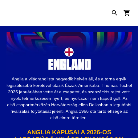
Anglia a világranglista negyedik helyén áll, és a torna egyik
legszélesebb keretével utazik Észak-Amerikába. Thomas Tuchel
2025 januárjában vette át a csapatot, és szenzációs rajtot vett:
nyolc tétmérkőzésen nyert, és nyolcszor nem kapott gólt. Az
első csoportmérkőzés Horvátország ellen Dallasban a legutóbbi
rivalizálás folytatását jelenti. Anglia 1966 óta tartó éhsége az
első címre töretlen.
ANGLIA KAPUSAI A 2026-OS