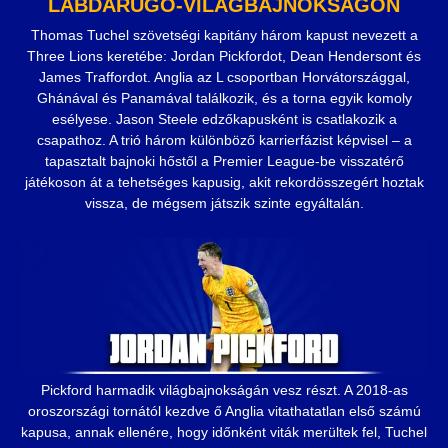
LABDARÚGÓ-VILÁGBAJNOKSÁGON
Thomas Tuchel szövetségi kapitány három kapust nevezett a
Three Lions keretébe: Jordan Pickfordot, Dean Hendersont és
James Traffordot. Anglia az L csoportban Horvátországgal,
Ghánával és Panamával találkozik, és a torna egyik komoly
esélyese. Jason Steele edzőkapusként is csatlakozik a
csapathoz. A trió három különböző karrierfázist képvisel – a
tapasztalt bajnoki hőstől a Premier League-be visszatérő
játékoson át a tehetséges kapusig, akit rekordösszegért hoztak
vissza, de mégsem játszik szinte egyáltalán.
Pickford harmadik világbajnokságán vesz részt. A 2018-as
oroszországi tornától kezdve ő Anglia vitathatatlan első számú
kapusa, annak ellenére, hogy időnként viták merültek fel, Tuchel