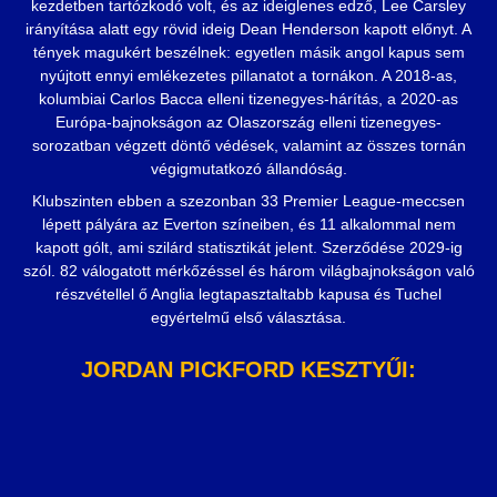
kezdetben tartózkodó volt, és az ideiglenes edző, Lee Carsley
irányítása alatt egy rövid ideig Dean Henderson kapott előnyt. A
tények magukért beszélnek: egyetlen másik angol kapus sem
nyújtott ennyi emlékezetes pillanatot a tornákon. A 2018-as,
kolumbiai Carlos Bacca elleni tizenegyes-hárítás, a 2020-as
Európa-bajnokságon az Olaszország elleni tizenegyes-
sorozatban végzett döntő védések, valamint az összes tornán
végigmutatkozó állandóság.
Klubszinten ebben a szezonban 33 Premier League-meccsen
lépett pályára az Everton színeiben, és 11 alkalommal nem
kapott gólt, ami szilárd statisztikát jelent. Szerződése 2029-ig
szól. 82 válogatott mérkőzéssel és három világbajnokságon való
részvétellel ő Anglia legtapasztaltabb kapusa és Tuchel
egyértelmű első választása.
JORDAN PICKFORD KESZTYŰI: