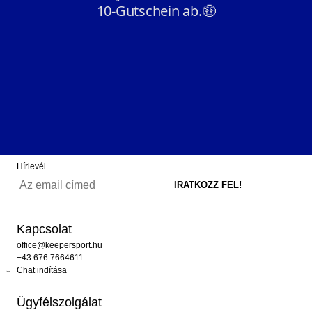
Hírlevél
Kapcsolat
office@keepersport.hu
+43 676 7664611
Chat indítása
Ügyfélszolgálat