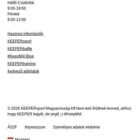
Hétfő-Csütörtök
9:00-16:00
Péntek
9:00-13:00
Hasznos információk
KEEPERsport
KEEPERbattle
#KeepItAll Blog
KEEPERtraining
Kedvező ajánlatok
© 2026 KEEPERsport Magyarország Kft Nem kell őrültnek lenned, ahhoz
hogy KEEPER legyél, de segít ;-) #KeepItAll
ÁSZF
Impresszum
Személyes adatok védelme
Hungary