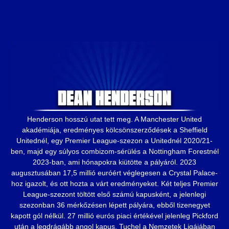
Henderson hosszú utat tett meg. A Manchester United
akadémiája, eredményes kölcsönszerződések a Sheffield
Unitednél, egy Premier League-szezon a Unitednél 2020/21-
ben, majd egy súlyos combizom-sérülés a Nottingham Forestnél
2023-ban, ami hónapokra kiütötte a pályáról. 2023
augusztusában 17,5 millió euróért véglegesen a Crystal Palace-
hoz igazolt, és ott hozta a várt eredményeket. Két teljes Premier
League-szezont töltött első számú kapusként, a jelenlegi
szezonban 36 mérkőzésen lépett pályára, ebből tizenegyet
kapott gól nélkül. 27 millió eurós piaci értékével jelenleg Pickford
után a legdrágább angol kapus. Tuchel a Nemzetek Ligájában