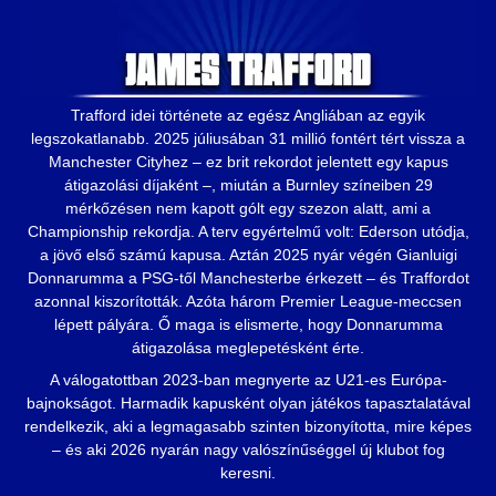
Trafford idei története az egész Angliában az egyik
legszokatlanabb. 2025 júliusában 31 millió fontért tért vissza a
Manchester Cityhez – ez brit rekordot jelentett egy kapus
átigazolási díjaként –, miután a Burnley színeiben 29
mérkőzésen nem kapott gólt egy szezon alatt, ami a
Championship rekordja. A terv egyértelmű volt: Ederson utódja,
a jövő első számú kapusa. Aztán 2025 nyár végén Gianluigi
Donnarumma a PSG-től Manchesterbe érkezett – és Traffordot
azonnal kiszorították. Azóta három Premier League-meccsen
lépett pályára. Ő maga is elismerte, hogy Donnarumma
átigazolása meglepetésként érte.
A válogatottban 2023-ban megnyerte az U21-es Európa-
bajnokságot. Harmadik kapusként olyan játékos tapasztalatával
rendelkezik, aki a legmagasabb szinten bizonyította, mire képes
– és aki 2026 nyarán nagy valószínűséggel új klubot fog
keresni.