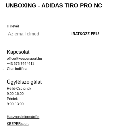
UNBOXING - ADIDAS TIRO PRO NC
Hírlevél
Kapcsolat
office@keepersport.hu
+43 676 7664611
Chat indítása
Ügyfélszolgálat
Hétfő-Csütörtök
9:00-16:00
Péntek
9:00-13:00
Hasznos információk
KEEPERsport