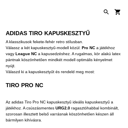
ADIDAS TIRO KAPUSKESZTYŰ
A klasszikusok fekete-fehér retro stílusban.
Válassz a két kapuskesztyű-modell közül:
Pro NC
a játékhoz
vagy
League NC
a kapusedzéshez. A rugalmas, kör alakú latex
pántnak köszönhetően mindkét modell optimális kényelmet
nyújt.
Válaszd ki a kapuskesztyűt és rendeld meg most:
TIRO PRO NC
Az adidas Tiro Pro NC kapuskesztyű ideális kapuskesztyű a
játékhoz. A csúszásmentes
URG2.0
ragasztóhabbal kombinált,
szorosan illesztett belső varrásnak köszönhetően készen áll
bármilyen kihívásra.