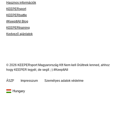
Hasznos információk
KEEPERsport
KEEPERbattle
#KeepItAll Blog
KEEPERtraining
Kedvező ajánlatok
© 2026 KEEPERsport Magyarország Kft Nem kell őrültnek lenned, ahhoz
hogy KEEPER legyél, de segít ;-) #KeepItAll
ÁSZF
Impresszum
Személyes adatok védelme
Hungary