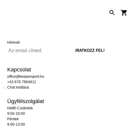
Hírlevél
Kapcsolat
office@keepersport.hu
+43 676 7664611
Chat indítása
Ügyfélszolgálat
Hétfő-Csütörtök
9:00-16:00
Péntek
9:00-13:00