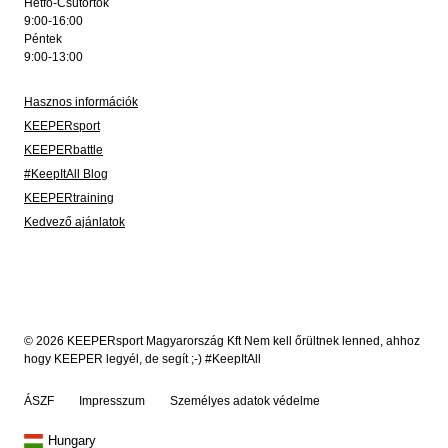
Hétfő-Csütörtök
9:00-16:00
Péntek
9:00-13:00
Hasznos információk
KEEPERsport
KEEPERbattle
#KeepItAll Blog
KEEPERtraining
Kedvező ajánlatok
© 2026 KEEPERsport Magyarország Kft Nem kell őrültnek lenned, ahhoz
hogy KEEPER legyél, de segít ;-) #KeepItAll
ÁSZF
Impresszum
Személyes adatok védelme
Hungary