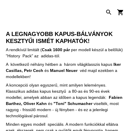
A LEGNAGYOBB KAPUS-BÁLVÁNYOK
KESZTYŰI ISMÉT KAPHATÓK!
A rendkívül limitált (
Csak 1600 pár
per modell készül a belőlük)
"History Pack" az adidas-tól.
A következő néhány hétben a három világklasszis kapus
Iker
Casillas, Petr Cech
és
Manuel Neuer
véd majd ezekben a
modellekben!
A koncepció olyan egyszerű, mint amilyen leleményes.
Klasszikus adidas kapus kesztyű a 80-as és 90-es évek
modellei, amelyek abban az időben a kapus legendák:
Fabien
Barthez, Oliver Kahn
és
"Toni" Schumacher
viselték, most
ragyog - frissülő modern - új fényben - és ez a jelenlegi
technológiával párosul.
Minden egyes modell speciális. A modern funkciókkal ellátva
ezek ékszerek, nem csak a gyűjtők egyik fénypontja, hanem