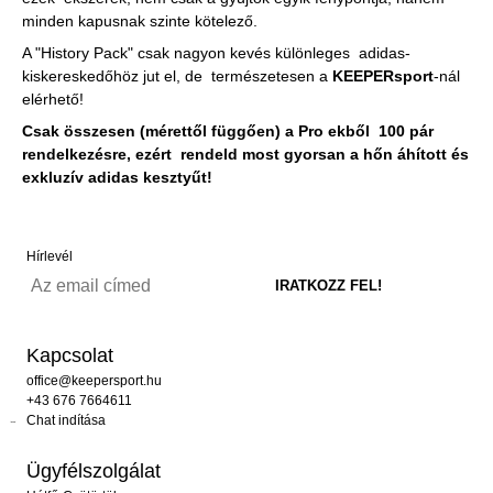
minden kapusnak szinte kötelező.
A "History Pack" csak nagyon kevés különleges adidas-
kiskereskedőhöz jut el, de természetesen a
KEEPERsport
-nál
elérhető!
Csak összesen (mérettől függően) a Pro ekből 100 pár
rendelkezésre, ezért rendeld most gyorsan a hőn áhított és
exkluzív adidas kesztyűt!
Hírlevél
Kapcsolat
office@keepersport.hu
+43 676 7664611
Chat indítása
Ügyfélszolgálat