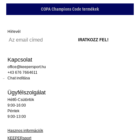
COPA Champions Code termékek
Hírlevél
Kapcsolat
office@keepersport.hu
+43 676 7664611
Chat indítása
Ügyfélszolgálat
Hétfő-Csütörtök
9:00-16:00
Péntek
9:00-13:00
Hasznos információk
KEEPERsport