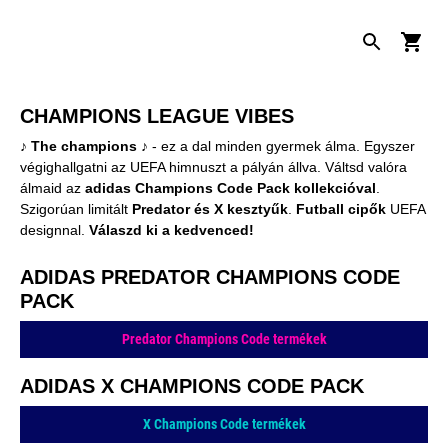
CHAMPIONS LEAGUE VIBES
♪ The champions ♪
- ez a dal minden gyermek álma. Egyszer
végighallgatni az UEFA himnuszt a pályán állva. Váltsd valóra
álmaid az
adidas Champions Code Pack kollekcióval
.
Szigorúan limitált
Predator és X kesztyűk
.
Futball cipők
UEFA
designnal.
Válaszd ki a kedvenced!
ADIDAS PREDATOR CHAMPIONS CODE
PACK
Predator Champions Code termékek
ADIDAS X CHAMPIONS CODE PACK
X Champions Code termékek