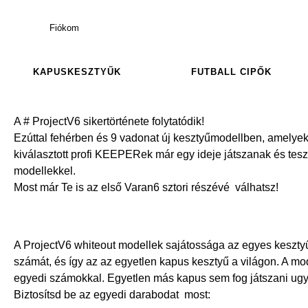
Fiókom
KAPUSKESZTYŰK
FUTBALL CIPŐK
A # ProjectV6 sikertörténete folytatódik!
Ezúttal fehérben és 9 vadonat új kesztyűmodellben, amelyek
kiválasztott profi KEEPERek már egy ideje játszanak és teszt
modellekkel.
Most már Te is az első Varan6 sztori részévé válhatsz!
A ProjectV6 whiteout modellek sajátossága az egyes keszty
számát, és így az az egyetlen kapus kesztyű a világon. A mo
egyedi számokkal. Egyetlen más kapus sem fog játszani ugy
Biztosítsd be az egyedi darabodat most: