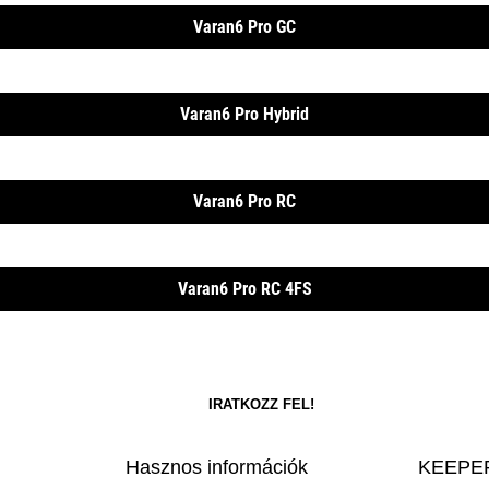
Varan6 Pro GC
Varan6 Pro Hybrid
Varan6 Pro RC
Varan6 Pro RC 4FS
Hasznos információk
KEEPER