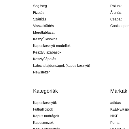
Segítség
Rólunk
Fizetés
Áruház
Szállítás
Csapat
Visszaküldés
Goalkeeper
Mérettáblázat
Keszyű kisokos
Kapuskesztyű-modellek
Kesztyű szabások
Kesztyűápolás
Latex tulajdonságok (kapus kesztyű)
Newsletter
Kategóriák
Márkák
Kapuskesztyűk
adidas
Futball cipők
KEEPERspo
Kapus nadrágok
NIKE
Kapusmezek
Puma