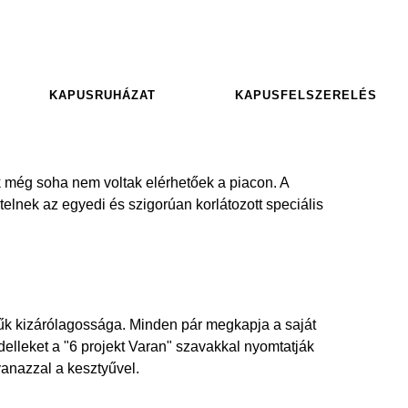
KAPUSRUHÁZAT
KAPUSFELSZERELÉS
 még soha nem voltak elérhetőek a piacon. A
elnek az egyedi és szigorúan korlátozott speciális
űk kizárólagossága. Minden pár megkapja a saját
delleket a "6 projekt Varan" szavakkal nyomtatják
anazzal a kesztyűvel.