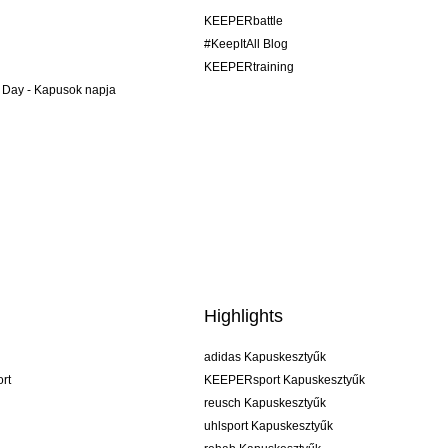
KEEPERbattle
#KeepItAll Blog
KEEPERtraining
 Day - Kapusok napja
Highlights
adidas Kapuskesztyűk
rt
KEEPERsport Kapuskesztyűk
reusch Kapuskesztyűk
uhlsport Kapuskesztyűk