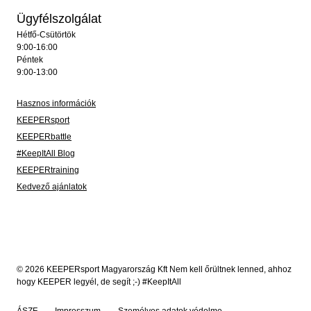
Ügyfélszolgálat
Hétfő-Csütörtök
9:00-16:00
Péntek
9:00-13:00
Hasznos információk
KEEPERsport
KEEPERbattle
#KeepItAll Blog
KEEPERtraining
Kedvező ajánlatok
© 2026 KEEPERsport Magyarország Kft Nem kell őrültnek lenned, ahhoz
hogy KEEPER legyél, de segít ;-) #KeepItAll