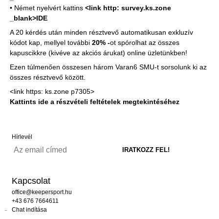
• Német nyelvért kattins
<link http: survey.ks.zone
_blank>IDE
A 20 kérdés után minden résztvevő automatikusan exkluzív
kódot kap, mellyel további
20% -
ot spórolhat az összes
kapuscikkre (kivéve az akciós árukat) online üzletünkben!
Ezen túlmenően összesen három Varan6 SMU-t sorsolunk ki az
összes résztvevő között.
<link https: ks.zone p7305>
Kattints ide a részvételi feltételek megtekintéséhez
Hírlevél
Kapcsolat
office@keepersport.hu
+43 676 7664611
Chat indítása