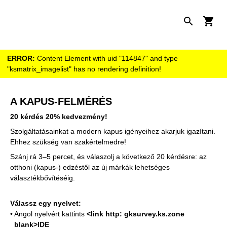
ERROR:
Content Element with uid "114847" and type
"ksmatrix_imagelist" has no rendering definition!
A KAPUS-FELMÉRÉS
20 kérdés 20% kedvezmény!
Szolgáltatásainkat a modern kapus igényeihez akarjuk igazítani.
Ehhez szükség van szakértelmedre!
Szánj rá 3–5 percet, és válaszolj a következő 20 kérdésre: az
otthoni (kapus-) edzéstől az új márkák lehetséges
választékbővítéséig.
Válassz egy nyelvet:
• Angol nyelvért kattints
<link http: gksurvey.ks.zone
_blank>IDE