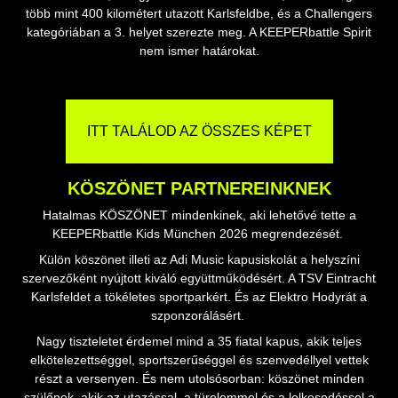
több mint 400 kilométert utazott Karlsfeldbe, és a Challengers
kategóriában a 3. helyet szerezte meg. A KEEPERbattle Spirit
nem ismer határokat.
ITT TALÁLOD AZ ÖSSZES KÉPET
KÖSZÖNET PARTNEREINKNEK
Hatalmas KÖSZÖNET mindenkinek, aki lehetővé tette a
KEEPERbattle Kids München 2026 megrendezését.
Külön köszönet illeti az Adi Music kapusiskolát a helyszíni
szervezőként nyújtott kiváló együttműködésért. A TSV Eintracht
Karlsfeldet a tökéletes sportparkért. És az Elektro Hodyrát a
szponzorálásért.
Nagy tiszteletet érdemel mind a 35 fiatal kapus, akik teljes
elkötelezettséggel, sportszerűséggel és szenvedéllyel vettek
részt a versenyen. És nem utolsósorban: köszönet minden
szülőnek, akik az utazással, a türelemmel és a lelkesedéssel a