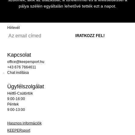
pálya szélén egyáltalán lehetővé tették ezt a napot.
Hírlevél
Kapcsolat
office@keepersport.hu
+43 676 7664611
Chat indítása
Ügyfélszolgálat
Hétfő-Csütörtök
9:00-16:00
Péntek
9:00-13:00
Hasznos információk
KEEPERsport