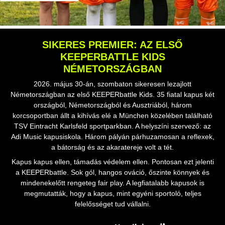
SIKERES PREMIER: AZ ELSŐ
KEEPERBATTLE KIDS
NÉMETORSZÁGBAN
2026. május 30-án, szombaton sikeresen lezajlott
Németországban az első KEEPERbattle Kids. 35 fiatal kapus két
országból, Németországból és Ausztriából, három
korcsoportban állt a kihívás elé a München közelében található
TSV Eintracht Karlsfeld sportparkban. A helyszíni szervező: az
Adi Music kapusiskola. Három pályán párhuzamosan a reflexek,
a bátorság és az akaratereje volt a tét.
Kapus kapus ellen, támadás védelem ellen. Pontosan ezt jelenti
a KEEPERbattle. Sok gól, hangos ováció, őszinte könnyek és
mindenekelőtt rengeteg fair play. A legfiatalabb kapusok is
megmutatták, hogy a kapus, mint egyéni sportoló, teljes
felelősséget tud vállalni.