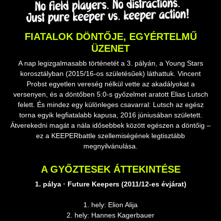
FIATALOK DÖNTŐJE, EGYÉRTELMŰ
ÜZENET
A nap legizgalmasabb történetét a 3. pályán, a Young Stars
korosztályban (2015/16-os születésűek) láthattuk. Vincent
Probst egyetlen vereség nélkül vette az akadályokat a
versenyen, és a döntőben 5:0-s győzelmet aratott Elias Lutsch
felett. És mindez egy különleges csavarral: Lutsch az egész
torna egyik legfiatalabb kapusa, 2016 júniusában született.
Átverekedni magát a nála idősebbek között egészen a döntőig –
ez a KEEPERbattle szellemiségének legtisztább
megnyilvánulása.
A GYŐZTESEK ÁTTEKINTÉSE
1. pálya · Future Keepers (2011/12-es évjárat)
1. hely: Elion Alija
2. hely: Hannes Kagerbauer