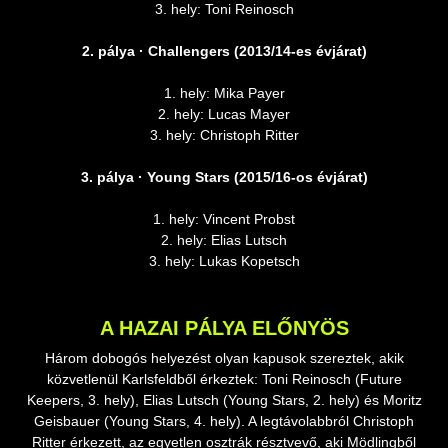
3. hely: Toni Reinosch
2. pálya · Challengers (2013/14-es évjárat)
1. hely: Mika Payer
2. hely: Lucas Mayer
3. hely: Christoph Ritter
3. pálya · Young Stars (2015/16-os évjárat)
1. hely: Vincent Probst
2. hely: Elias Lutsch
3. hely: Lukas Kopetsch
A HAZAI PÁLYA ELŐNYÖS
Három dobogós helyezést olyan kapusok szereztek, akik
közvetlenül Karlsfeldből érkeztek: Toni Reinosch (Future
Keepers, 3. hely), Elias Lutsch (Young Stars, 2. hely) és Moritz
Geisbauer (Young Stars, 4. hely). A legtávolabbról Christoph
Ritter érkezett, az egyetlen osztrák résztvevő, aki Mödlingből