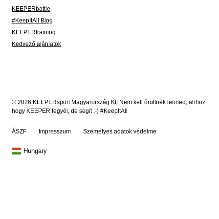
KEEPERbattle
#KeepItAll Blog
KEEPERtraining
Kedvező ajánlatok
© 2026 KEEPERsport Magyarország Kft Nem kell őrültnek lenned, ahhoz
hogy KEEPER legyél, de segít ;-) #KeepItAll
ÁSZF
Impresszum
Személyes adatok védelme
Hungary