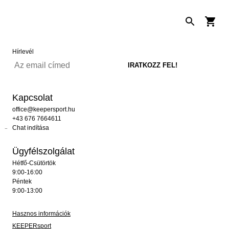
Hírlevél
Kapcsolat
office@keepersport.hu
+43 676 7664611
Chat indítása
Ügyfélszolgálat
Hétfő-Csütörtök
9:00-16:00
Péntek
9:00-13:00
Hasznos információk
KEEPERsport