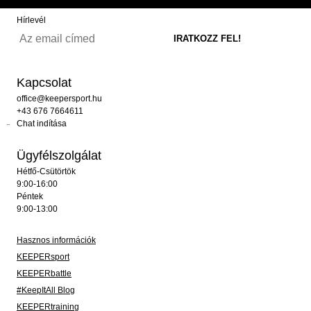
Hírlevél
Kapcsolat
office@keepersport.hu
+43 676 7664611
Chat indítása
Ügyfélszolgálat
Hétfő-Csütörtök
9:00-16:00
Péntek
9:00-13:00
Hasznos információk
KEEPERsport
KEEPERbattle
#KeepItAll Blog
KEEPERtraining