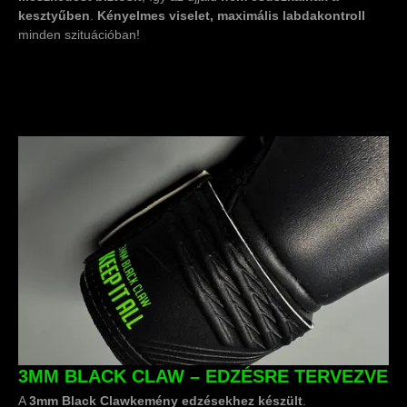
kesztyűben
.
Kényelmes viselet, maximális labdakontroll
minden szituációban!
3MM BLACK CLAW – EDZÉSRE TERVEZVE
A
3mm Black Claw
kemény edzésekhez készült
.