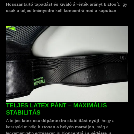
Hosszantartó tapadást és kiváló ár-érték arányt biztosít
, így
csak a teljesítményedre kell koncentrálnod a kapuban
.
TELJES LATEX PÁNT – MAXIMÁLIS
STABILITÁS
A
teljes latex csuklópánt
extra stabilitást nyújt
, hogy a
kesztyűd mindig
biztosan a helyén maradjon
, még a
legkeményebb edzéseken is.
Koncentrálj a védésre, a