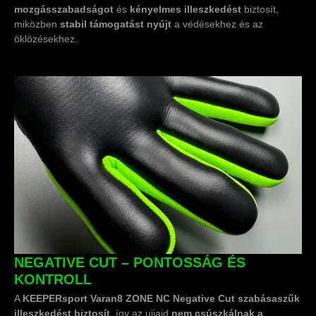
mozgásszabadságot
és
kényelmes illeszkedést
biztosít,
miközben
stabil támogatást nyújt
a védésekhez és az
öklözésekhez.
NEGATIVE CUT – PONTOSSÁG ÉS
KONTROLL
A
KEEPERsport Varan8 ZONE NC Negative Cut szabása
szűk
illeszkedést biztosít
, így az ujjaid
nem csúszkálnak a