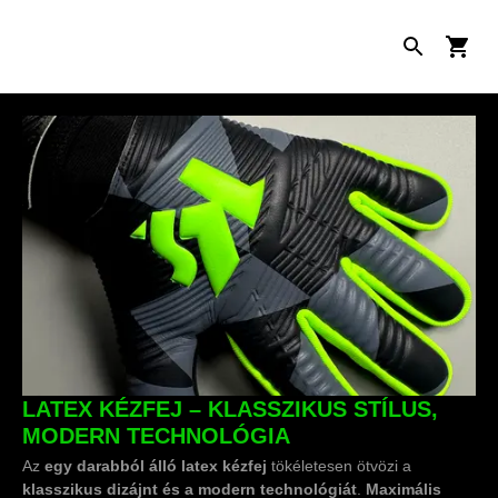
LATEX KÉZFEJ – KLASSZIKUS STÍLUS,
MODERN TECHNOLÓGIA
Az
egy darabból álló latex kézfej
tökéletesen ötvözi a
klasszikus dizájnt és a modern technológiát
.
Maximális