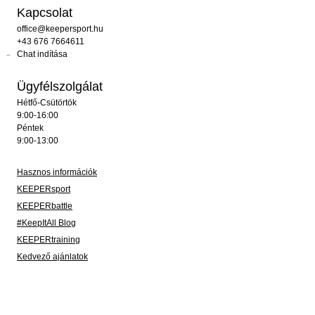
Kapcsolat
office@keepersport.hu
+43 676 7664611
Chat indítása
Ügyfélszolgálat
Hétfő-Csütörtök
9:00-16:00
Péntek
9:00-13:00
Hasznos információk
KEEPERsport
KEEPERbattle
#KeepItAll Blog
KEEPERtraining
Kedvező ajánlatok