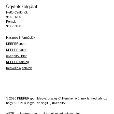
Ügyfélszolgálat
Hétfő-Csütörtök
9:00-16:00
Péntek
9:00-13:00
Hasznos információk
KEEPERsport
KEEPERbattle
#KeepItAll Blog
KEEPERtraining
Kedvező ajánlatok
© 2026 KEEPERsport Magyarország Kft Nem kell őrültnek lenned, ahhoz
hogy KEEPER legyél, de segít ;-) #KeepItAll
ÁSZF
Impresszum
Személyes adatok védelme