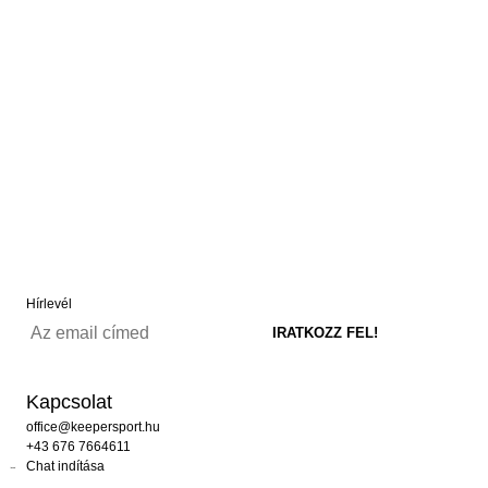
Hírlevél
Kapcsolat
office@keepersport.hu
+43 676 7664611
Chat indítása