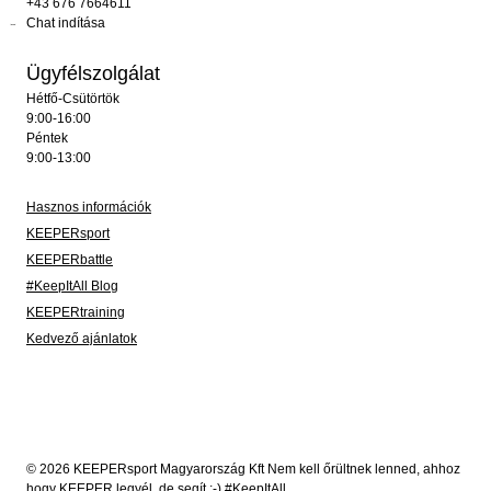
+43 676 7664611
Chat indítása
Ügyfélszolgálat
Hétfő-Csütörtök
9:00-16:00
Péntek
9:00-13:00
Hasznos információk
KEEPERsport
KEEPERbattle
#KeepItAll Blog
KEEPERtraining
Kedvező ajánlatok
© 2026 KEEPERsport Magyarország Kft Nem kell őrültnek lenned, ahhoz
hogy KEEPER legyél, de segít ;-) #KeepItAll