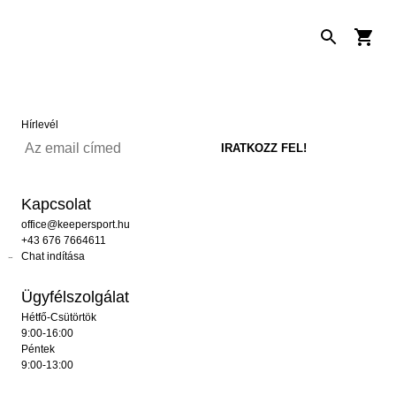
Hírlevél
Kapcsolat
office@keepersport.hu
+43 676 7664611
Chat indítása
Ügyfélszolgálat
Hétfő-Csütörtök
9:00-16:00
Péntek
9:00-13:00