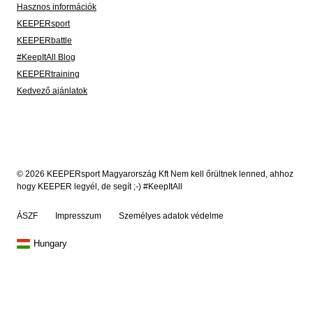
Hasznos információk
KEEPERsport
KEEPERbattle
#KeepItAll Blog
KEEPERtraining
Kedvező ajánlatok
© 2026 KEEPERsport Magyarország Kft Nem kell őrültnek lenned, ahhoz
hogy KEEPER legyél, de segít ;-) #KeepItAll
ÁSZF
Impresszum
Személyes adatok védelme
Hungary