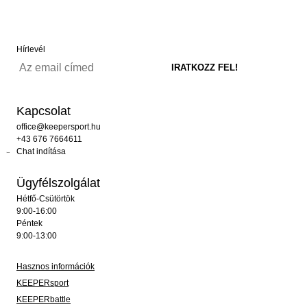
Hírlevél
Kapcsolat
office@keepersport.hu
+43 676 7664611
Chat indítása
Ügyfélszolgálat
Hétfő-Csütörtök
9:00-16:00
Péntek
9:00-13:00
Hasznos információk
KEEPERsport
KEEPERbattle