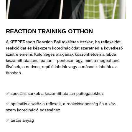
REACTION TRAINING OTTHON
A KEEPERsport Reaction Ball tökéletes eszköz, ha reflexeidet,
reakcióidat és kéz-szem koordinációdat szeretnéd a következő
szintre emelni. Különleges alakjának köszönhetően a labda
kiszámíthatatlanul pattan – pontosan úgy, mint a megpattanó
lövések, a nedves, repülő labdák vagy a második labdák az
ötösben.
✅ speciális sarkok a kiszámíthatatlan pattogásokhoz
✅ optimális eszköz a reflexek, a reakciósebesség és a kéz-
szem koordináció edzéséhez
✅ tartós anyag