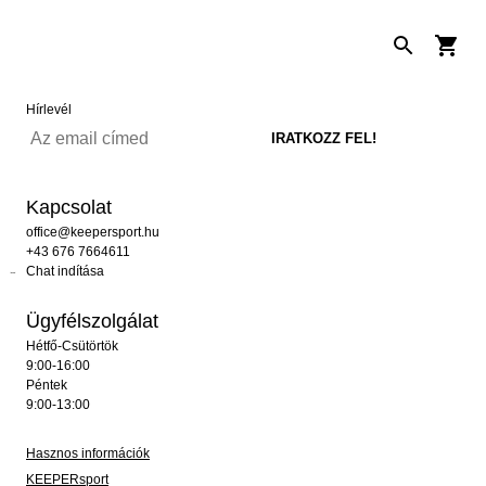
Hírlevél
Kapcsolat
office@keepersport.hu
+43 676 7664611
Chat indítása
Ügyfélszolgálat
Hétfő-Csütörtök
9:00-16:00
Péntek
9:00-13:00
Hasznos információk
KEEPERsport