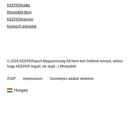
KEEPERbattle
#KeepItAll Blog
KEEPERtraining
Kedvező ajánlatok
© 2026 KEEPERsport Magyarország Kft Nem kell őrültnek lenned, ahhoz
hogy KEEPER legyél, de segít ;-) #KeepItAll
ÁSZF
Impresszum
Személyes adatok védelme
Hungary