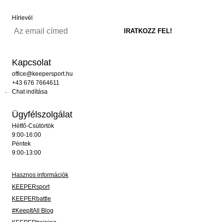
Hírlevél
Kapcsolat
office@keepersport.hu
+43 676 7664611
Chat indítása
Ügyfélszolgálat
Hétfő-Csütörtök
9:00-16:00
Péntek
9:00-13:00
Hasznos információk
KEEPERsport
KEEPERbattle
#KeepItAll Blog