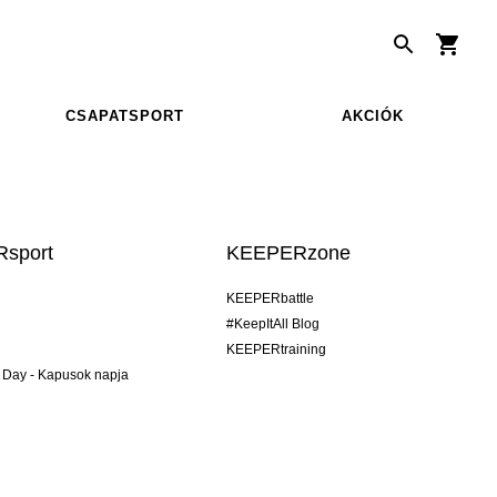
CSAPATSPORT
AKCIÓK
sport
KEEPERzone
KEEPERbattle
#KeepItAll Blog
KEEPERtraining
 Day - Kapusok napja