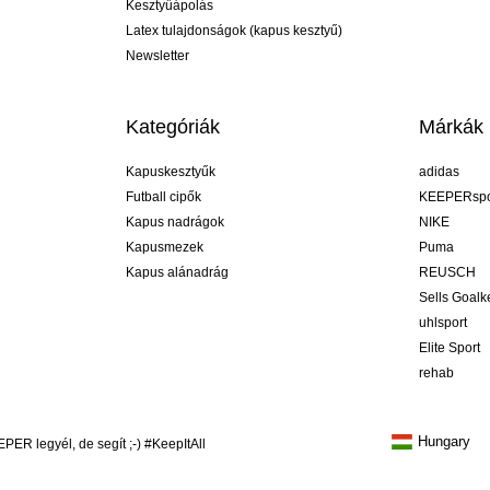
Kesztyűápolás
Latex tulajdonságok (kapus kesztyű)
Newsletter
Kategóriák
Márkák
Kapuskesztyűk
adidas
Futball cipők
KEEPERspo
Kapus nadrágok
NIKE
Kapusmezek
Puma
Kapus alánadrág
REUSCH
Sells Goal
uhlsport
Elite Sport
rehab
Hungary
R legyél, de segít ;-) #KeepItAll