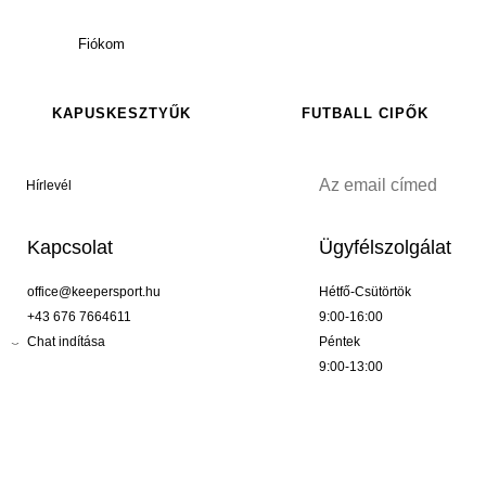
Fiókom
KAPUSKESZTYŰK
FUTBALL CIPŐK
Hírlevél
Kapcsolat
Ügyfélszolgálat
office@keepersport.hu
Hétfő-Csütörtök
+43 676 7664611
9:00-16:00
Chat indítása
Péntek
9:00-13:00