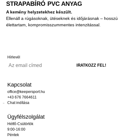
STRAPABÍRÓ PVC ANYAG
A kemény helyzetekhez készült.
Ellenáll a rúgásoknak, ütéseknek és időjárásnak – hosszú
élettartam, kompromisszummentes intenzitással.
Hírlevél
Kapcsolat
office@keepersport.hu
+43 676 7664611
Chat indítása
Ügyfélszolgálat
Hétfő-Csütörtök
9:00-16:00
Péntek