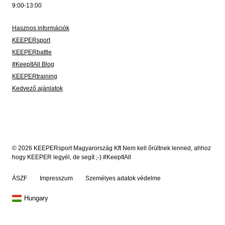
9:00-13:00
Hasznos információk
KEEPERsport
KEEPERbattle
#KeepItAll Blog
KEEPERtraining
Kedvező ajánlatok
© 2026 KEEPERsport Magyarország Kft Nem kell őrültnek lenned, ahhoz
hogy KEEPER legyél, de segít ;-) #KeepItAll
ÁSZF
Impresszum
Személyes adatok védelme
Hungary