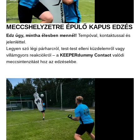
MECCSHELYZETRE ÉPÜLŐ KAPUS EDZÉS
Edz úgy, mintha élesben mennél!
Tempóval, kontaktussal és
jelenléttel.
Legyen szó légi párharcról, test-test elleni küzdelemről vagy
villámgyors reakciókról – a
KEEPERdummy Contact
valódi
meccsintenzitást hoz az edzésekbe.